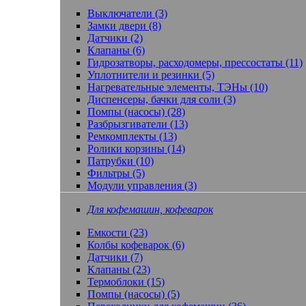
Выключатели (3)
Замки двери (8)
Датчики (2)
Клапаны (6)
Гидрозатворы, расходомеры, прессостаты (11)
Уплотнители и резинки (5)
Нагревательные элементы, ТЭНы (10)
Диспенсеры, бачки для соли (3)
Помпы (насосы) (28)
Разбрызгиватели (13)
Ремкомплекты (13)
Ролики корзины (14)
Патрубки (10)
Фильтры (5)
Модули управления (3)
Для кофемашин, кофеварок
Емкости (23)
Колбы кофеварок (6)
Датчики (7)
Клапаны (23)
Термоблоки (15)
Помпы (насосы) (5)