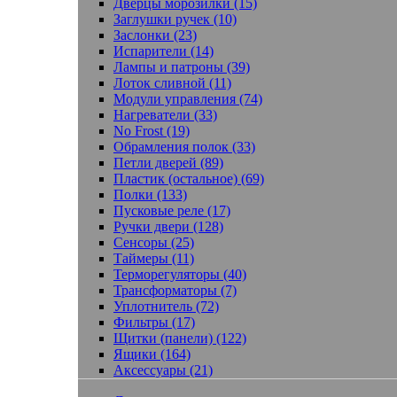
Дверцы морозилки (15)
Заглушки ручек (10)
Заслонки (23)
Испарители (14)
Лампы и патроны (39)
Лоток сливной (11)
Модули управления (74)
Нагреватели (33)
No Frost (19)
Обрамления полок (33)
Петли дверей (89)
Пластик (остальное) (69)
Полки (133)
Пусковые реле (17)
Ручки двери (128)
Сенсоры (25)
Таймеры (11)
Терморегуляторы (40)
Трансформаторы (7)
Уплотнитель (72)
Фильтры (17)
Щитки (панели) (122)
Ящики (164)
Аксессуары (21)