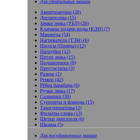
Для стиральных машин
Амортизаторы (20)
Диспенсеры (15)
Замки люка (УБЛ) (26)
Клапаны подачи воды (КЭН) (7)
Манжеты (54)
Нагреватели (ТЭН) (6)
Насосы (Помпы) (12)
Патрубки (12)
Петли люка (15)
Подшипники (9)
Прессостаты (3)
Разное (2)
Ремни (42)
Рёбра барабана (6)
Ручки люка (17)
Сальники (30)
Суппорты и фланцы (15)
Тахогенераторы (2)
Фильтры слива (13)
Щетки двигателя (6)
Шкивы (5)
Для посудомоечных машин