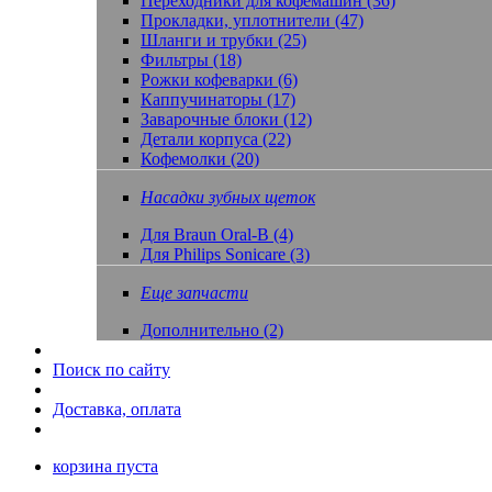
Переходники для кофемашин (36)
Прокладки, уплотнители (47)
Шланги и трубки (25)
Фильтры (18)
Рожки кофеварки (6)
Каппучинаторы (17)
Заварочные блоки (12)
Детали корпуса (22)
Кофемолки (20)
Насадки зубных щеток
Для Braun Oral-B (4)
Для Philips Sonicare (3)
Еще запчасти
Дополнительно (2)
Поиск по сайту
Доставка, оплата
корзина пуста