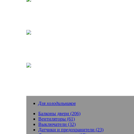
Кофеварки, кофемашины
Насадки зубных щеток
Еще запчасти
Для холодильников
Балконы двери (206)
Вентиляторы (61)
Выключатели (32)
Датчики и предохранители (23)