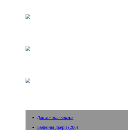
Кофеварки, кофемашины
Насадки зубных щеток
Еще запчасти
Для холодильников
Балконы двери (206)