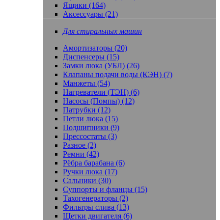
Ящики (164)
Аксессуары (21)
Для стиральных машин
Амортизаторы (20)
Диспенсеры (15)
Замки люка (УБЛ) (26)
Клапаны подачи воды (КЭН) (7)
Манжеты (54)
Нагреватели (ТЭН) (6)
Насосы (Помпы) (12)
Патрубки (12)
Петли люка (15)
Подшипники (9)
Прессостаты (3)
Разное (2)
Ремни (42)
Рёбра барабана (6)
Ручки люка (17)
Сальники (30)
Суппорты и фланцы (15)
Тахогенераторы (2)
Фильтры слива (13)
Щетки двигателя (6)