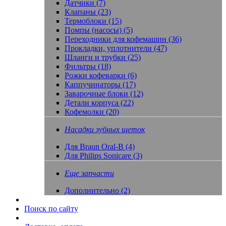
Датчики (7)
Клапаны (23)
Термоблоки (15)
Помпы (насосы) (5)
Переходники для кофемашин (36)
Прокладки, уплотнители (47)
Шланги и трубки (25)
Фильтры (18)
Рожки кофеварки (6)
Каппучинаторы (17)
Заварочные блоки (12)
Детали корпуса (22)
Кофемолки (20)
Насадки зубных щеток
Для Braun Oral-B (4)
Для Philips Sonicare (3)
Еще запчасти
Дополнительно (2)
Поиск по сайту