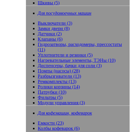
Шкивы (5)
Для посудомоечных машин
Выключатели (3)
Замки двери (8)
Датчики (2)
Клапаны (6)
Гидрозатворы, расходомеры, прессостаты
(11)
Уплотнители и резинки (5)
Нагревательные элементы, ТЭНы (10)
Диспенсеры, бачки для соли (3)
Помпы (насосы) (28)
Разбрызгиватели (13)
Ремкомплекты (13)
Ролики корзины (14)
Патрубки (10)
Фильтры (5)
Модули управления (3)
Для кофемашин, кофеварок
Емкости (23)
Колбы кофеварок (6)