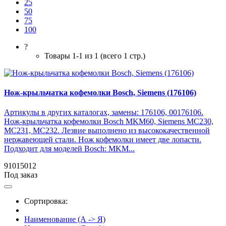
25
50
75
100
?
Товары 1-1 из 1 (всего 1 стр.)
Нож-крыльчатка кофемолки Bosch, Siemens (176106)
Артикулы в других каталогах, замены: 176106, 00176106.
Нож-крыльчатка кофемолки Bosch MKM60, Siemens MC230,
MC231, MC232. Лезвие выполнено из высококачественной
нержавеющей стали. Нож кофемолки имеет две лопасти.
Подходит для моделей Bosch: MKM...
91015012
Под заказ
Сортировка:
Наименование (А -> Я)