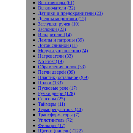
Вентиляторы (61)
Выключатели (32)
Датчики и предохранители (23)
Дверцы морозилки (15)
Заглушки ручек (10)
Заслонки (23)
Испарители (14)
Лампы и патроны (39)
Лоток сливной (11)
Модули управления (74)
Нагреватели (33)
No Frost (19)
Обрамления полок (33)
Петли дверей (89)
Пластик (остальное) (69)
Полки (133)
Пусковые реле (17)
Ручки двери (128)
Сенсоры (25)
Таймеры (11)
Терморегуляторы (40)
Трансформаторы (7)
Уплотнитель (72)
Фильтры (17)
Щитки (панели) (122)