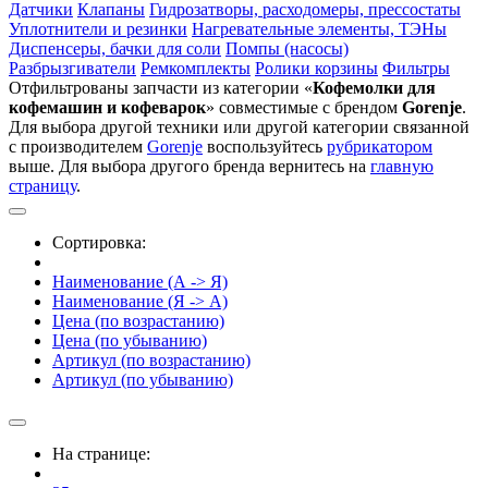
Датчики
Клапаны
Гидрозатворы, расходомеры, прессостаты
Уплотнители и резинки
Нагревательные элементы, ТЭНы
Диспенсеры, бачки для соли
Помпы (насосы)
Разбрызгиватели
Ремкомплекты
Ролики корзины
Фильтры
Отфильтрованы запчасти из категории «
Кофемолки для
кофемашин и кофеварок
» совместимые с брендом
Gorenje
.
Для выбора другой техники или другой категории связанной
с производителем
Gorenje
воспользуйтесь
рубрикатором
выше. Для выбора другого бренда вернитесь на
главную
страницу
.
Сортировка:
Наименование (А -> Я)
Наименование (Я -> А)
Цена (по возрастанию)
Цена (по убыванию)
Артикул (по возрастанию)
Артикул (по убыванию)
На странице: