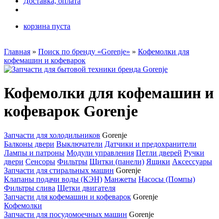
Доставка, оплата
корзина пуста
Главная
»
Поиск по бренду «Gorenje»
»
Кофемолки для
кофемашин и кофеварок
Кофемолки для кофемашин и
кофеварок Gorenje
Запчасти для холодильников
Gorenje
Балконы двери
Выключатели
Датчики и предохранители
Лампы и патроны
Модули управления
Петли дверей
Ручки
двери
Сенсоры
Фильтры
Щитки (панели)
Ящики
Аксессуары
Запчасти для стиральных машин
Gorenje
Клапаны подачи воды (КЭН)
Манжеты
Насосы (Помпы)
Фильтры слива
Щетки двигателя
Запчасти для кофемашин и кофеварок
Gorenje
Кофемолки
Запчасти для посудомоечных машин
Gorenje