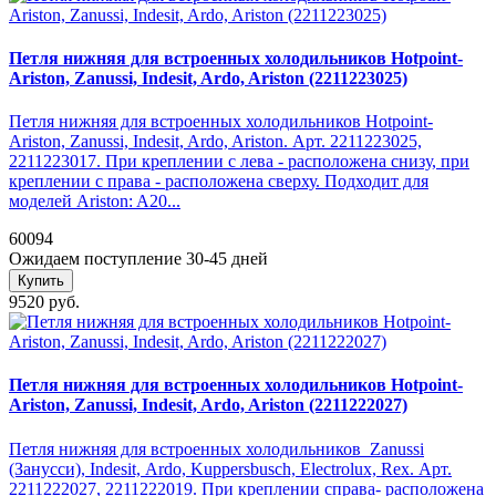
Петля нижняя для встроенных холодильников Hotpoint-
Ariston, Zanussi, Indesit, Ardo, Ariston (2211223025)
Петля нижняя для встроенных холодильников Hotpoint-
Ariston, Zanussi, Indesit, Ardo, Ariston. Арт. 2211223025,
2211223017. При креплении с лева - расположена снизу, при
креплении с права - расположена сверху. Подходит для
моделей Ariston: A20...
60094
Ожидаем поступление 30-45 дней
Купить
9520 руб.
Петля нижняя для встроенных холодильников Hotpoint-
Ariston, Zanussi, Indesit, Ardo, Ariston (2211222027)
Петля нижняя для встроенных холодильников Zanussi
(Занусси), Indesit, Ardo, Kuppersbusch, Electrolux, Rex. Арт.
2211222027, 2211222019. При креплении справа- расположена