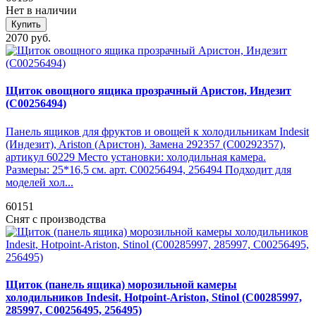
Нет в наличии
Купить
2070 руб.
Щиток овощного ящика прозрачный Аристон, Индезит
(C00256494)
Панель ящиков для фруктов и овощей к холодильникам Indesit
(Индезит), Ariston (Аристон). Замена 292357 (C00292357),
артикул 60229 Место установки: холодильная камера.
Размеры: 25*16,5 см. арт. C00256494, 256494 Подходит для
моделей хол...
60151
Снят с производства
Щиток (панель ящика) морозильной камеры
холодильников Indesit, Hotpoint-Ariston, Stinol (C00285997,
285997, C00256495, 256495)