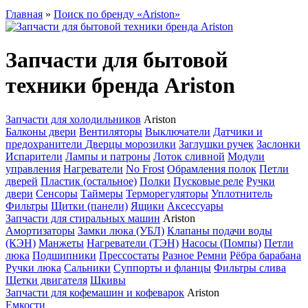
Главная
»
Поиск по бренду «Ariston»
Запчасти для бытовой
техники бренда Ariston
Запчасти для холодильников
Ariston
Балконы двери
Вентиляторы
Выключатели
Датчики и
предохранители
Дверцы морозилки
Заглушки ручек
Заслонки
Испарители
Лампы и патроны
Лоток сливной
Модули
управления
Нагреватели
No Frost
Обрамления полок
Петли
дверей
Пластик (остальное)
Полки
Пусковые реле
Ручки
двери
Сенсоры
Таймеры
Терморегуляторы
Уплотнитель
Фильтры
Щитки (панели)
Ящики
Аксессуары
Запчасти для стиральных машин
Ariston
Амортизаторы
Замки люка (УБЛ)
Клапаны подачи воды
(КЭН)
Манжеты
Нагреватели (ТЭН)
Насосы (Помпы)
Петли
люка
Подшипники
Прессостаты
Разное
Ремни
Рёбра барабана
Ручки люка
Сальники
Суппорты и фланцы
Фильтры слива
Щетки двигателя
Шкивы
Запчасти для кофемашин и кофеварок
Ariston
Емкости