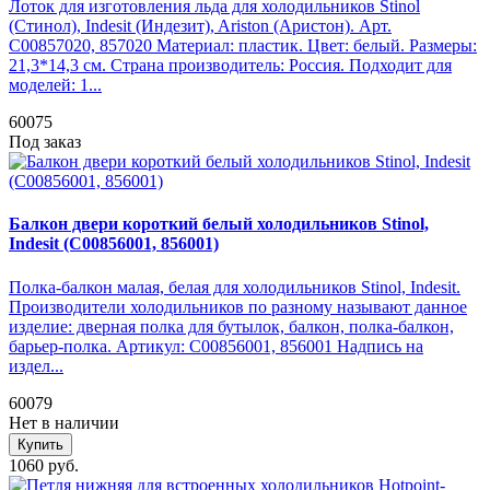
Лоток для изготовления льда для холодильников Stinol
(Стинол), Indesit (Индезит), Ariston (Аристон). Арт.
C00857020, 857020 Материал: пластик. Цвет: белый. Размеры:
21,3*14,3 см. Страна производитель: Россия. Подходит для
моделей: 1...
60075
Под заказ
Балкон двери короткий белый холодильников Stinol,
Indesit (C00856001, 856001)
Полка-балкон малая, белая для холодильников Stinol, Indesit.
Производители холодильников по разному называют данное
изделие: дверная полка для бутылок, балкон, полка-балкон,
барьер-полка. Артикул: C00856001, 856001 Надпись на
издел...
60079
Нет в наличии
Купить
1060 руб.