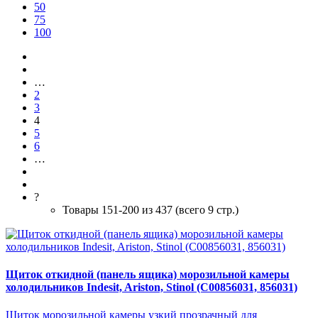
50
75
100
…
2
3
4
5
6
…
?
Товары 151-200 из 437 (всего 9 стр.)
Щиток откидной (панель ящика) морозильной камеры
холодильников Indesit, Ariston, Stinol (C00856031, 856031)
Щиток морозильной камеры узкий прозрачный для