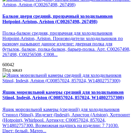
Балкон двери средний, прозрачный холодильников
Hotpoint-Ariston, Ariston (C00267498, 267498)
Полка-балкон средняя, прозрачная для холодильников
Hotpoint-Ariston, Ariston. Производители холодильников по
разному называют данное изделие: дверная полка для
бутылок, балкон, полка-балкон, барьер-полка. Арт. C00267498,
267498, C00256508, C008...
60042
Под заказ
Ящик морозильной камеры средний для холодильников
Stinol, Indesit, Ariston (C00857024, 857024, W14802757300)
Ящик морозильной камеры (средний) для холодильников
Стинол (Stinol), Индезит (Indesit), Аристон (Ariston), Хотпоинт
(Hotpoint), Whirlpool. Артикул: C00857024, 857024,
W14802757300. Возможная надпись на изделии: 7 71030.
Цвет: белый. Матер...