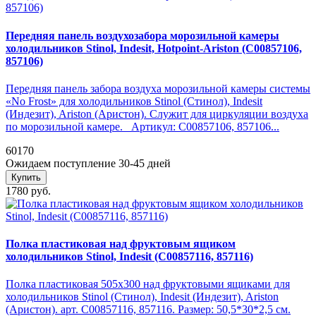
Передняя панель воздухозабора морозильной камеры
холодильников Stinol, Indesit, Hotpoint-Ariston (C00857106,
857106)
Передняя панель забора воздуха морозильной камеры системы
«No Frost» для холодильников Stinol (Стинол), Indesit
(Индезит), Ariston (Аристон). Служит для циркуляции воздуха
по морозильной камере. Артикул: C00857106, 857106...
60170
Ожидаем поступление 30-45 дней
Купить
1780 руб.
Полка пластиковая над фруктовым ящиком
холодильников Stinol, Indesit (C00857116, 857116)
Полка пластиковая 505х300 над фруктовыми ящиками для
холодильников Stinol (Стинол), Indesit (Индезит), Ariston
(Аристон). арт. C00857116, 857116. Размер: 50,5*30*2,5 см.