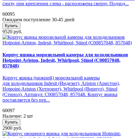
снизу, при креплении слева - расположена сверху. Подход...
60095
Ожидаем поступление 30-45 дней
Купить
9520 руб.
Корпус ящика морозильной камеры для холодильников
Hotpoint-Ariston, Indesit, Whirlpool, Stinol (C00857048,
857048)
Корпус ящика (нижний) морозильной камеры
для холодильников Indesit (Индезит), Ariston (Аристон),
Hotpoint-Ariston (Хотпоинт), Whirlpool (Вирпул), Stinol
(Стинол). Артикул: C00857048, 857048. Корпус ящика
поставляется без пер...
60097
Наличие: 2 шт
Купить
2900 руб.