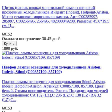
Щиток (панель ящика) морозильной камеры широкий
прозрачный холодильников Индезит (Indesit), Hotpoint-Ariston.
Место установки: морозильная камера. Арт. C00285997,
285997, C00256495, 256495, 482000049208. Размеры: 45,6*19,5
см. Ц...
60152
Ожидаем поступление 30-45 дней
Купить
1890 руб.
Плафон лампы освещения для холодильников Ariston,
Indesit, Stinol (C00857109, 857109)
Плафон лампы освещения для холодильников Stinol, Ariston,
Indesit, Hotpoint-Ariston. Артикул: C00857109, 857109. Цвет:
белый. Страна производитель: Россия. Подходит для моделей
холодильников: CA 132 (LZ),C 236 (LZ),C 138 (LZ),RA 32
(LZ),C...
60153