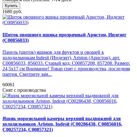
Купить
1680 руб.
Щиток овощного ящика прозрачный Аристон, Индезит
(C00856033)
Панель (щиток) ящиков для фруктов и овощей к
холодильникам Indesit (Индезит), Ariston (Аристон). арт.
C00856033, 856033. Старый код: C00857208, 857208. Размер:
24,5х17 см Внимание! Товар снят с производства, последняя
партия. Смотрите зам...
60061
Снят с производства
Ящик морозильной камеры верхний выдвижной для
холодильников Ariston, Indesit (C00286438, C00856016,
С00257234, C00857321)