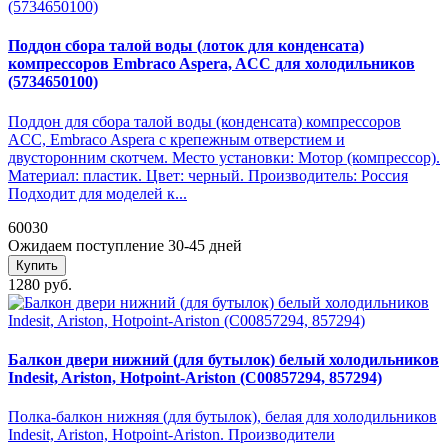
Поддон сбора талой воды (лоток для конденсата)
компрессоров Embraco Aspera, ACC для холодильников
(5734650100)
Поддон для сбора талой воды (конденсата) компрессоров
ACC, Embraco Aspera с крепежным отверстием и
двусторонним скотчем. Место установки: Мотор (компрессор).
Материал: пластик. Цвет: черный. Производитель: Россия
Подходит для моделей к...
60030
Ожидаем поступление 30-45 дней
Купить
1280 руб.
Балкон двери нижний (для бутылок) белый холодильников
Indesit, Ariston, Hotpoint-Ariston (C00857294, 857294)
Полка-балкон нижняя (для бутылок), белая для холодильников
Indesit, Ariston, Hotpoint-Ariston. Производители