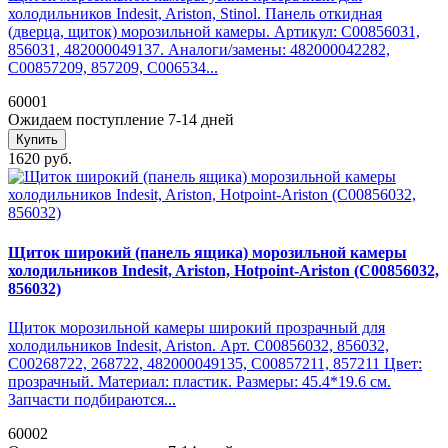
холодильников Indesit, Ariston, Stinol. Панель откидная
(дверца, щиток) морозильной камеры. Артикул: C00856031,
856031, 482000049137. Аналоги/замены: 482000042282,
C00857209, 857209, C006534...
60001
Ожидаем поступление 7-14 дней
Купить
1620 руб.
Щиток широкий (панель ящика) морозильной камеры
холодильников Indesit, Ariston, Hotpoint-Ariston (C00856032,
856032)
Щиток морозильной камеры широкий прозрачный для
холодильников Indesit, Ariston. Арт. C00856032, 856032,
C00268722, 268722, 482000049135, C00857211, 857211 Цвет:
прозрачный. Материал: пластик. Размеры: 45.4*19.6 см.
Запчасти подбираются...
60002