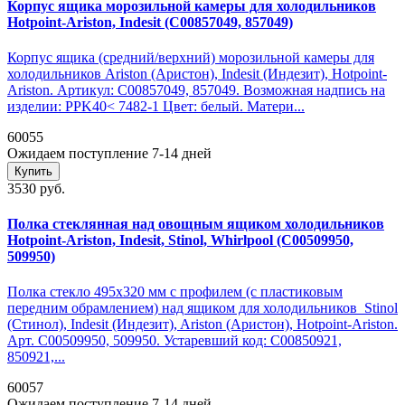
Корпус ящика морозильной камеры для холодильников
Hotpoint-Ariston, Indesit (C00857049, 857049)
Корпус ящика (средний/верхний) морозильной камеры для
холодильников Ariston (Аристон), Indesit (Индезит), Hotpoint-
Ariston. Артикул: C00857049, 857049. Возможная надпись на
изделии: PPK40< 7482-1 Цвет: белый. Матери...
60055
Ожидаем поступление 7-14 дней
Купить
3530 руб.
Полка стеклянная над овощным ящиком холодильников
Hotpoint-Ariston, Indesit, Stinol, Whirlpool (C00509950,
509950)
Полка стекло 495х320 мм с профилем (с пластиковым
передним обрамлением) над ящиком для холодильников Stinol
(Стинол), Indesit (Индезит), Ariston (Аристон), Hotpoint-Ariston.
Арт. C00509950, 509950. Устаревший код: C00850921,
850921,...
60057
Ожидаем поступление 7-14 дней