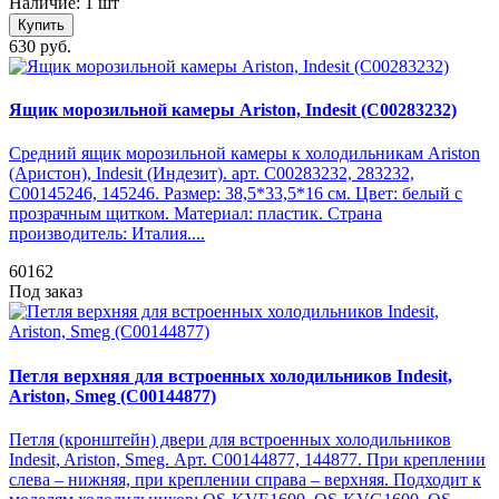
Наличие: 1 шт
Купить
630 руб.
Ящик морозильной камеры Ariston, Indesit (C00283232)
Средний ящик морозильной камеры к холодильникам Ariston
(Аристон), Indesit (Индезит). арт. C00283232, 283232,
C00145246, 145246. Размер: 38,5*33,5*16 см. Цвет: белый с
прозрачным щитком. Материал: пластик. Страна
производитель: Италия....
60162
Под заказ
Петля верхняя для встроенных холодильников Indesit,
Ariston, Smeg (C00144877)
Петля (кронштейн) двери для встроенных холодильников
Indesit, Ariston, Smeg. Арт. C00144877, 144877. При креплении
слева – нижняя, при креплении справа – верхняя. Подходит к