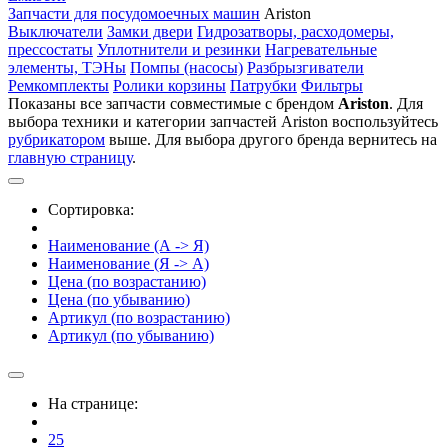
Запчасти для посудомоечных машин
Ariston
Выключатели
Замки двери
Гидрозатворы, расходомеры,
прессостаты
Уплотнители и резинки
Нагревательные
элементы, ТЭНы
Помпы (насосы)
Разбрызгиватели
Ремкомплекты
Ролики корзины
Патрубки
Фильтры
Показаны все запчасти совместимые с брендом
Ariston
. Для
выбора техники и категории запчастей Ariston воспользуйтесь
рубрикатором
выше. Для выбора другого бренда вернитесь на
главную страницу
.
Сортировка:
Наименование (А -> Я)
Наименование (Я -> А)
Цена (по возрастанию)
Цена (по убыванию)
Артикул (по возрастанию)
Артикул (по убыванию)
На странице:
25