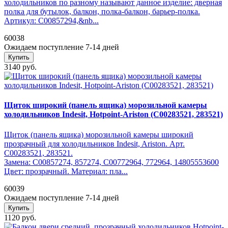
холодильников по разному называют данное изделие: дверная
полка для бутылок, балкон, полка-балкон, барьер-полка.
Артикул: C00857294,&nb...
60038
Ожидаем поступление 7-14 дней
Купить
3140 руб.
Щиток широкий (панель ящика) морозильной камеры
холодильников Indesit, Hotpoint-Ariston (C00283521, 283521)
Щиток (панель ящика) морозильной камеры широкий
прозрачный для холодильников Indesit, Ariston. Арт.
C00283521, 283521.
Замена: C00857274, 857274, C00772964, 772964, 14805553600
Цвет: прозрачный. Материал: пла...
60039
Ожидаем поступление 7-14 дней
Купить
1120 руб.