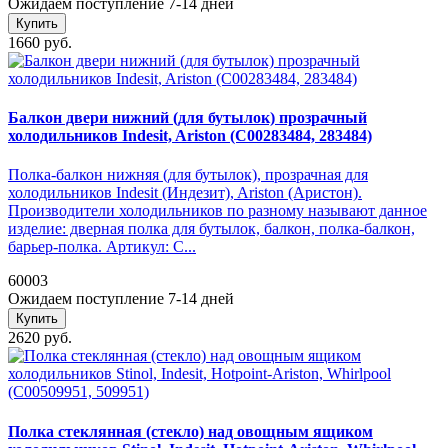
Ожидаем поступление 7-14 дней
Купить
1660 руб.
Балкон двери нижний (для бутылок) прозрачный
холодильников Indesit, Ariston (C00283484, 283484)
Полка-балкон нижняя (для бутылок), прозрачная для
холодильников Indesit (Индезит), Ariston (Аристон).
Производители холодильников по разному называют данное
изделие: дверная полка для бутылок, балкон, полка-балкон,
барьер-полка. Артикул: C...
60003
Ожидаем поступление 7-14 дней
Купить
2620 руб.
Полка стеклянная (стекло) над овощным ящиком