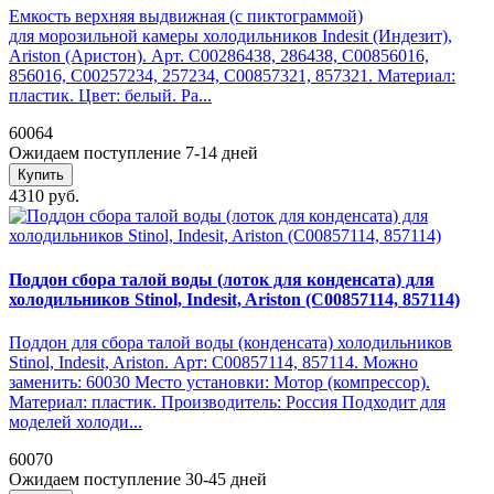
Емкость верхняя выдвижная (с пиктограммой)
для морозильной камеры холодильников Indesit (Индезит),
Ariston (Аристон). Арт. C00286438, 286438, C00856016,
856016, C00257234, 257234, C00857321, 857321. Материал:
пластик. Цвет: белый. Ра...
60064
Ожидаем поступление 7-14 дней
Купить
4310 руб.
Поддон сбора талой воды (лоток для конденсата) для
холодильников Stinol, Indesit, Ariston (C00857114, 857114)
Поддон для сбора талой воды (конденсата) холодильников
Stinol, Indesit, Ariston. Арт: C00857114, 857114. Можно
заменить: 60030 Место установки: Мотор (компрессор).
Материал: пластик. Производитель: Россия Подходит для
моделей холоди...
60070
Ожидаем поступление 30-45 дней