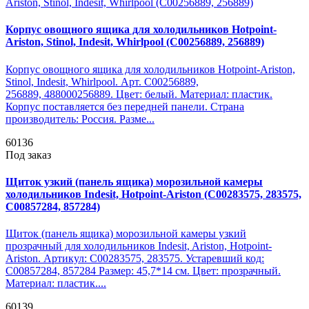
Корпус овощного ящика для холодильников Hotpoint-
Ariston, Stinol, Indesit, Whirlpool (C00256889, 256889)
Корпус овощного ящика для холодильников Hotpoint-Ariston,
Stinol, Indesit, Whirlpool. Арт. C00256889,
256889, 488000256889. Цвет: белый. Материал: пластик.
Корпус поставляется без передней панели. Страна
производитель: Россия. Разме...
60136
Под заказ
Щиток узкий (панель ящика) морозильной камеры
холодильников Indesit, Hotpoint-Ariston (C00283575, 283575,
C00857284, 857284)
Щиток (панель ящика) морозильной камеры узкий
прозрачный для холодильников Indesit, Ariston, Hotpoint-
Ariston. Артикул: C00283575, 283575. Устаревший код:
C00857284, 857284 Размер: 45,7*14 см. Цвет: прозрачный.
Материал: пластик....
60139