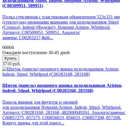
холодильников Stinol, Indesit, Hotpoint-Ariston, Whirlpool
(C00509951, 509951)
Полка стеклянная с пластиковым обрамлением 523х321 мм
(стекло) над овощными ящиками для холодильников Stinol
(Стинол), Indesit (Индезит), Hotpoint-Ariston, Whirlpool.
Артикул: C00509951, 509951. Аналоги/
замены: C00263217,&nb...
60004
Ожидаем поступление 30-45 дней
Купить
3710 руб.
Щиток (панель) овощного ящика холодильников Ariston,
Indesit, Stinol, Whirlpool (C00283168, 283168)
Панель ящиков для фруктов и овощей
для холодильников Hotpoint-Ariston, Indesit, Stinol, Whirlpool.
Артикул: C00283168, 283168, 482000049261. Аналоги/замены:
C00857275, 857275, C00856033, 856033, C00857208, 857208.
Корпус ящика для этой панел...