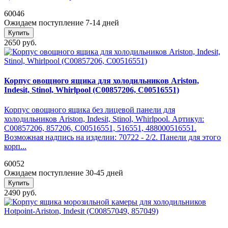
60046
Ожидаем поступление 7-14 дней
Купить
2650 руб.
Корпус овощного ящика для холодильников Ariston,
Indesit, Stinol, Whirlpool (C00857206, C00516551)
Корпус овощного ящика без лицевой панели для
холодильников Ariston, Indesit, Stinol, Whirlpool. Артикул:
C00857206, 857206, C00516551, 516551, 488000516551.
Возможная надпись на изделии: 70722 - 2/2. Панели для этого
корп...
60052
Ожидаем поступление 30-45 дней
Купить
2490 руб.