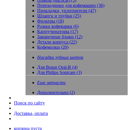
Помпы (насосы) (5)
Переходники для кофемашин (36)
Прокладки, уплотнители (47)
Шланги и трубки (25)
Фильтры (18)
Рожки кофеварки (6)
Каппучинаторы (17)
Заварочные блоки (12)
Детали корпуса (22)
Кофемолки (20)
Насадки зубных щеток
Для Braun Oral-B (4)
Для Philips Sonicare (3)
Еще запчасти
Дополнительно (2)
Поиск по сайту
Доставка, оплата
корзина пуста