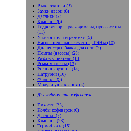
Выключатели (3)
Замки двери (8)
Датчики (2)
Клапаны (6)
Гидрозатворы, расходомеры, прессостаты
(11)
Уплотнители и резинки (5)
Нагревательные элементы, ТЭНы (10)
Диспенсеры, бачки для соли (3)
Помпы (насосы) (28)
Разбрызгиватели (13)
Ремкомплекты (13)
Ролики корзины (14)
Патрубки (10)
Фильтры (5)
Модули управления (3)
Для кофемашин, кофеварок
Емкости (23)
Колбы кофеварок (6)
Датчики (7)
Клапаны (23)
Термоблоки (15)