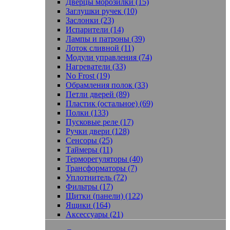
Дверцы морозилки (15)
Заглушки ручек (10)
Заслонки (23)
Испарители (14)
Лампы и патроны (39)
Лоток сливной (11)
Модули управления (74)
Нагреватели (33)
No Frost (19)
Обрамления полок (33)
Петли дверей (89)
Пластик (остальное) (69)
Полки (133)
Пусковые реле (17)
Ручки двери (128)
Сенсоры (25)
Таймеры (11)
Терморегуляторы (40)
Трансформаторы (7)
Уплотнитель (72)
Фильтры (17)
Щитки (панели) (122)
Ящики (164)
Аксессуары (21)