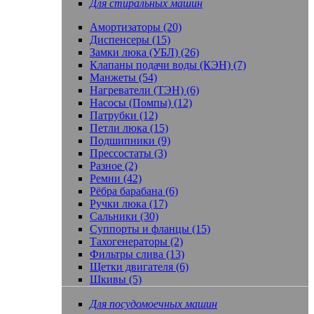
Для стиральных машин
Амортизаторы (20)
Диспенсеры (15)
Замки люка (УБЛ) (26)
Клапаны подачи воды (КЭН) (7)
Манжеты (54)
Нагреватели (ТЭН) (6)
Насосы (Помпы) (12)
Патрубки (12)
Петли люка (15)
Подшипники (9)
Прессостаты (3)
Разное (2)
Ремни (42)
Рёбра барабана (6)
Ручки люка (17)
Сальники (30)
Суппорты и фланцы (15)
Тахогенераторы (2)
Фильтры слива (13)
Щетки двигателя (6)
Шкивы (5)
Для посудомоечных машин