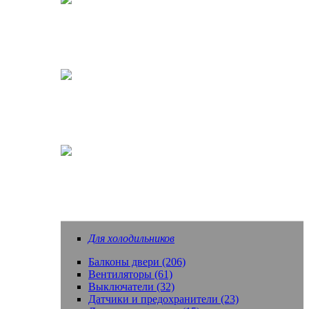
Кофеварки, кофемашины
Насадки зубных щеток
Еще запчасти
Для холодильников
Балконы двери (206)
Вентиляторы (61)
Выключатели (32)
Датчики и предохранители (23)