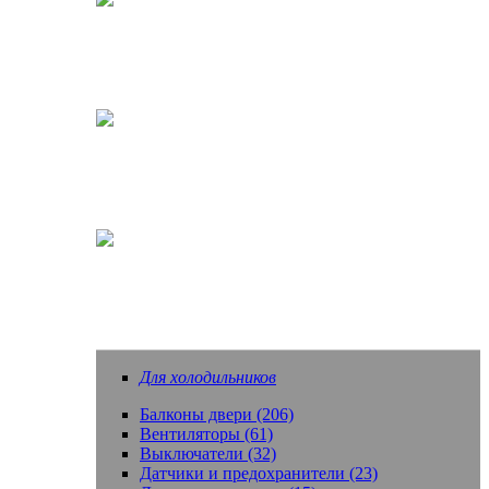
Кофеварки, кофемашины
Насадки зубных щеток
Еще запчасти
Для холодильников
Балконы двери (206)
Вентиляторы (61)
Выключатели (32)
Датчики и предохранители (23)