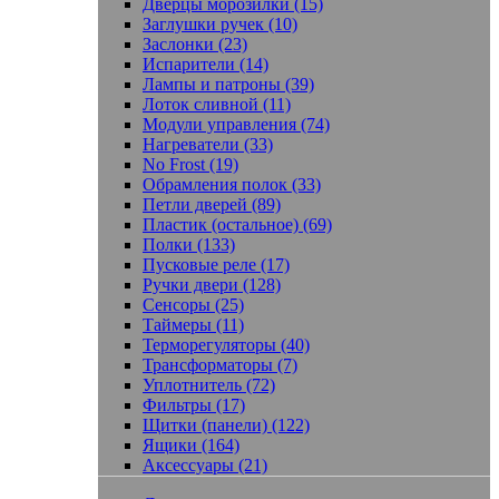
Дверцы морозилки (15)
Заглушки ручек (10)
Заслонки (23)
Испарители (14)
Лампы и патроны (39)
Лоток сливной (11)
Модули управления (74)
Нагреватели (33)
No Frost (19)
Обрамления полок (33)
Петли дверей (89)
Пластик (остальное) (69)
Полки (133)
Пусковые реле (17)
Ручки двери (128)
Сенсоры (25)
Таймеры (11)
Терморегуляторы (40)
Трансформаторы (7)
Уплотнитель (72)
Фильтры (17)
Щитки (панели) (122)
Ящики (164)
Аксессуары (21)