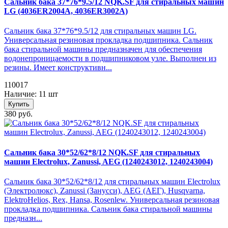
Сальник бака 37*76*9.5/12 NQK.SF для стиральных машин
LG (4036ER2004A, 4036ER3002A)
Сальник бака 37*76*9.5/12 для стиральных машин LG.
Универсальная резиновая прокладка подшипника. Сальник
бака стиральной машины предназначен для обеспечения
водонепроницаемости в подшипниковом узле. Выполнен из
резины. Имеет конструктивн...
110017
Наличие: 11 шт
Купить
380 руб.
Сальник бака 30*52/62*8/12 NQK.SF для стиральных
машин Electrolux, Zanussi, AEG (1240243012, 1240243004)
Сальник бака 30*52/62*8/12 для стиральных машин Electrolux
(Электролюкс), Zanussi (Занусси), AEG (АЕГ), Husqvarna,
ElektroHelios, Rex, Hansa, Rosenlew. Универсальная резиновая
прокладка подшипника. Сальник бака стиральной машины
предназн...