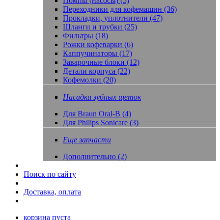
Помпы (насосы) (5)
Переходники для кофемашин (36)
Прокладки, уплотнители (47)
Шланги и трубки (25)
Фильтры (18)
Рожки кофеварки (6)
Каппучинаторы (17)
Заварочные блоки (12)
Детали корпуса (22)
Кофемолки (20)
Насадки зубных щеток
Для Braun Oral-B (4)
Для Philips Sonicare (3)
Еще запчасти
Дополнительно (2)
Поиск по сайту
Доставка, оплата
корзина пуста