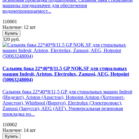
машины предназначен для обеспечения
водонепроницаемост...
110001
Наличие: 12 шт
Купить
320 руб.
Сальник бака 22*40*8/11.5 GP NQK.SF для стиральных
машин Indesit, Ariston, Electrolux, Zanussi, AEG, Hotpoint
(50063248004)
Сальник бака 22*40*8/11,5 GP для стиральных машин Indesit
(Индезит), Ariston (Аристон), Hotpoint-Ariston (Хотпоинт-
Аристон), Whirlpool (Вирпул), Electrolux (Электролюкс),
Zanussi (Занусси), AEG (АЕГ). Универсальная резиновая
прокладка по...
110002
Наличие: 14 шт
Купить