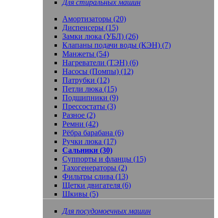
Для стиральных машин
Амортизаторы (20)
Диспенсеры (15)
Замки люка (УБЛ) (26)
Клапаны подачи воды (КЭН) (7)
Манжеты (54)
Нагреватели (ТЭН) (6)
Насосы (Помпы) (12)
Патрубки (12)
Петли люка (15)
Подшипники (9)
Прессостаты (3)
Разное (2)
Ремни (42)
Рёбра барабана (6)
Ручки люка (17)
Сальники (30)
Суппорты и фланцы (15)
Тахогенераторы (2)
Фильтры слива (13)
Щетки двигателя (6)
Шкивы (5)
Для посудомоечных машин