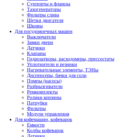
Суппорты и фланцы
Тахогенераторы
Фильтры слива
Щетки двигателя
Шкивы
Для посудомоечных машин
Выключатели
Замки двери
Датчики
Клапаны
Гидрозатворы, расходомеры, прессостаты
Уплотнители и резинки
Нагревательные элементы, ТЭНы
Диспенсеры, бачки для соли
Помпы (насосы)
Разбрызгиватели
Ремкомплекты
Ролики корзины
Патрубки
Фильтры
Модули управления
Для кофемашин, кофеварок
Емкости
Колбы кофеварок
Датчики