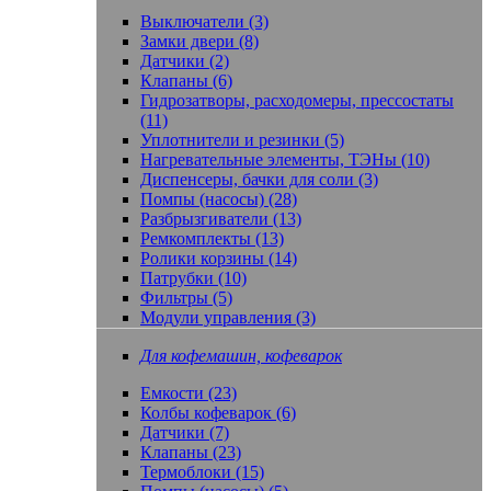
Выключатели (3)
Замки двери (8)
Датчики (2)
Клапаны (6)
Гидрозатворы, расходомеры, прессостаты
(11)
Уплотнители и резинки (5)
Нагревательные элементы, ТЭНы (10)
Диспенсеры, бачки для соли (3)
Помпы (насосы) (28)
Разбрызгиватели (13)
Ремкомплекты (13)
Ролики корзины (14)
Патрубки (10)
Фильтры (5)
Модули управления (3)
Для кофемашин, кофеварок
Емкости (23)
Колбы кофеварок (6)
Датчики (7)
Клапаны (23)
Термоблоки (15)