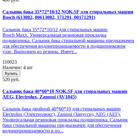
Сальник бака 35*72*10/12 NQK.SF для стиральных машин
Bosch (613082, 00613082, 171291, 00171291)
Сальник бака 35*72*10/12 для стиральных машин
Bosch Maxx. Универсальная резиновая прокладка
подшипника. Сальник бака стиральной машины предназначен
для обеспечения водонепроницаемости в подшипниковом
узле. Выполнен из резины. Имеет...
110023
Наличие: 4 шт
Купить
520 руб.
Сальник бака 40*60*10 NQK.SF для стиральных машин
AEG, Electrolux, Zanussi (AV1045)
Сальник бака двойной 40*60*10 для стиральных машин
Electrolux (Электролюкс), Zanussi (Занусси), AEG (АЕГ).
Универсальная резиновая прокладка подшипника. Сальник
бака стиральной машины предназначен для обеспечения
водонепроницаемости в по...