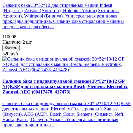
Сальник бака 30*52*10 для стиральных машин Indesit
(Индезит), Ariston (Аристон), Hotpoint-Ariston (Хотпоинт-
Аристон), Whirlpool (Вирпул). Универсальная резиновая
прокладка подшипника. Сальник бака стиральной машины
предназначен для обесп...
110008
Наличие: 2 шт
Купить
520 руб.
Сальник бака с индивидуальной смазкой 30*52*10/12 GP
NQK.SF для стиральных машин Bosch, Siemens, Electrolux,
Zanussi, AEG (00417478, 417478)
Сальник бака с индивидуальной смазкой 30*52*10/12 NQK.SF
для стиральных машин Electrolux (Электролюкс), Zanussi
(Занусси), AEG (АЕГ), Bosch (Бош), Siemens (Сименс), Neff,
Hansa, Kaiser, Daewoo, Атлант. Универсальная резиновая
прокладка подшипника....