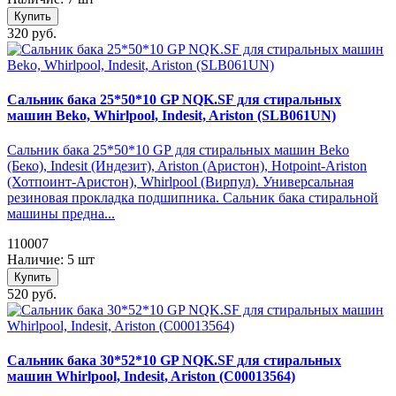
Купить
320 руб.
Сальник бака 25*50*10 GP NQK.SF для стиральных
машин Beko, Whirlpool, Indesit, Ariston (SLB061UN)
Сальник бака 25*50*10 GP для стиральных машин Beko
(Беко), Indesit (Индезит), Ariston (Аристон), Hotpoint-Ariston
(Хотпоинт-Аристон), Whirlpool (Вирпул). Универсальная
резиновая прокладка подшипника. Сальник бака стиральной
машины предна...
110007
Наличие: 5 шт
Купить
520 руб.
Сальник бака 30*52*10 GP NQK.SF для стиральных
машин Whirlpool, Indesit, Ariston (C00013564)