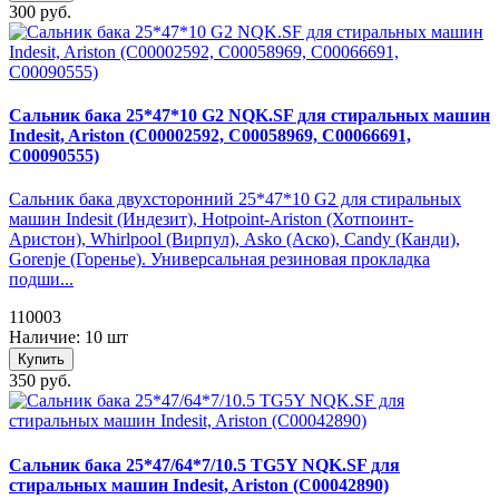
300 руб.
Сальник бака 25*47*10 G2 NQK.SF для стиральных машин
Indesit, Ariston (C00002592, C00058969, C00066691,
C00090555)
Сальник бака двухсторонний 25*47*10 G2 для стиральных
машин Indesit (Индезит), Hotpoint-Ariston (Хотпоинт-
Аристон), Whirlpool (Вирпул), Asko (Аско), Candy (Канди),
Gorenje (Горенье). Универсальная резиновая прокладка
подши...
110003
Наличие: 10 шт
Купить
350 руб.
Сальник бака 25*47/64*7/10.5 TG5Y NQK.SF для
стиральных машин Indesit, Ariston (C00042890)