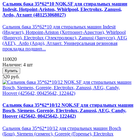
Сальник бака 35*62*10 NQK.SF для стиральных машин
Indesit, Hotpoint-Ariston, Whirlpool, Electrolux, Zanussi,
Ardo, Атлант (481253068027)
Сальник бака 35*62*10 для стиральных машин Indesit
(Индезит), Hotpoint-Ariston (Хотпоинт-Аристон), Whirlpool
(Вирпул), Electrolux (Электролюкс), Zanussi (Занусси), AEG
(АЕГ), Ardo (Ардо), Атлант. Универсальная резиновая
прокладка подшип...
110020
Наличие: 4 шт
Купить
520 руб.
Сальник бака 35*62*10/12 NQK.SF для стиральных машин
Bosch, Siemens, Gorenje, Electrolux, Zanussi, AEG, Candy,
Hoover (425642, 00425642, 122442)
Сальник бака 35*62*10/12 для стиральных машин Bosch
(Бош), Siemens (сименс), Gorenje (Горенье), Electrolux