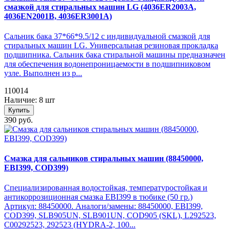
смазкой для стиральных машин LG (4036ER2003A,
4036EN2001B, 4036ER3001A)
Сальник бака 37*66*9.5/12 с индивидуальной смазкой для
стиральных машин LG. Универсальная резиновая прокладка
подшипника. Сальник бака стиральной машины предназначен
для обеспечения водонепроницаемости в подшипниковом
узле. Выполнен из р...
110014
Наличие: 8 шт
Купить
390 руб.
Смазка для сальников стиральных машин (88450000,
EBI399, COD399)
Специализированная водостойкая, температуростойкая и
антикоррозиционная смазка EBI399 в тюбике (50 гр.)
Артикул: 88450000. Аналоги/замены: 88450000, EBI399,
COD399, SLB905UN, SLB901UN, COD905 (SKL), L292523,
C00292523, 292523 (HYDRA-2, 100...