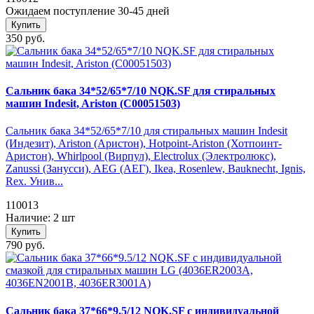
Ожидаем поступление 30-45 дней
Купить
350 руб.
Сальник бака 34*52/65*7/10 NQK.SF для стиральных
машин Indesit, Ariston (C00051503)
Сальник бака 34*52/65*7/10 для стиральных машин Indesit
(Индезит), Ariston (Аристон), Hotpoint-Ariston (Хотпоинт-
Аристон), Whirlpool (Вирпул), Electrolux (Электролюкс),
Zanussi (Занусси), AEG (АЕГ), Ikea, Rosenlew, Bauknecht, Ignis,
Rex. Унив...
110013
Наличие: 2 шт
Купить
790 руб.
Сальник бака 37*66*9.5/12 NQK.SF с индивидуальной