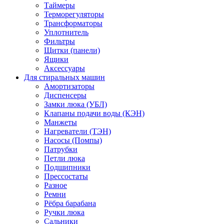
Таймеры
Терморегуляторы
Трансформаторы
Уплотнитель
Фильтры
Щитки (панели)
Ящики
Аксессуары
Для стиральных машин
Амортизаторы
Диспенсеры
Замки люка (УБЛ)
Клапаны подачи воды (КЭН)
Манжеты
Нагреватели (ТЭН)
Насосы (Помпы)
Патрубки
Петли люка
Подшипники
Прессостаты
Разное
Ремни
Рёбра барабана
Ручки люка
Сальники