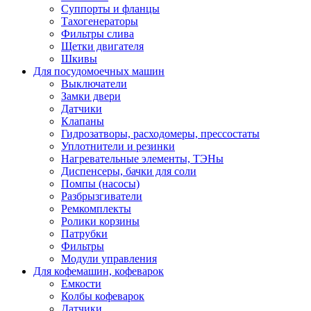
Суппорты и фланцы
Тахогенераторы
Фильтры слива
Щетки двигателя
Шкивы
Для посудомоечных машин
Выключатели
Замки двери
Датчики
Клапаны
Гидрозатворы, расходомеры, прессостаты
Уплотнители и резинки
Нагревательные элементы, ТЭНы
Диспенсеры, бачки для соли
Помпы (насосы)
Разбрызгиватели
Ремкомплекты
Ролики корзины
Патрубки
Фильтры
Модули управления
Для кофемашин, кофеварок
Емкости
Колбы кофеварок
Датчики