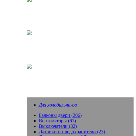
Кофеварки, кофемашины
Насадки зубных щеток
Еще запчасти
Для холодильников
Балконы двери (206)
Вентиляторы (61)
Выключатели (32)
Датчики и предохранители (23)