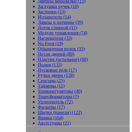
Дверцы морозилки (15)
Заглушки ручек (10)
Заслонки (23)
Испарители (14)
Лампы и патроны (39)
Лоток сливной (11)
Модули управления (74)
Нагреватели (33)
No Frost (19)
Обрамления полок (33)
Петли дверей (89)
Пластик (остальное) (69)
Полки (133)
Пусковые реле (17)
Ручки двери (128)
Сенсоры (25)
Таймеры (11)
Терморегуляторы (40)
Трансформаторы (7)
Уплотнитель (72)
Фильтры (17)
Щитки (панели) (122)
Ящики (164)
Аксессуары (21)