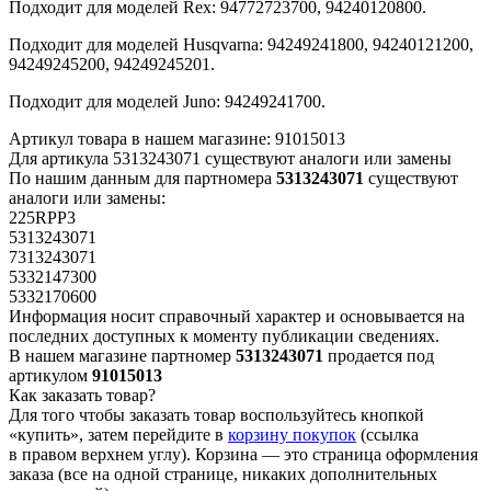
Подходит для моделей Rex: 94772723700, 94240120800.
Подходит для моделей Husqvarna: 94249241800, 94240121200,
94249245200, 94249245201.
Подходит для моделей Juno: 94249241700.
Артикул товара в нашем магазине: 91015013
Для артикула 5313243071 существуют аналоги или замены
По нашим данным для партномера
5313243071
существуют
аналоги или замены:
225RPP3
5313243071
7313243071
5332147300
5332170600
Информация носит справочный характер и основывается на
последних доступных к моменту публикации сведениях.
В нашем магазине партномер
5313243071
продается под
артикулом
91015013
Как заказать товар?
Для того чтобы заказать товар воспользуйтесь кнопкой
«купить», затем перейдите в
корзину покупок
(ссылка
в правом верхнем углу). Корзина — это страница оформления
заказа (все на одной странице, никаких дополнительных