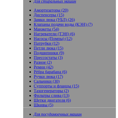
Для стиральных машин
Амортизаторы (20)
Диспенсеры (15)
Замки люка (УБЛ) (26)
Клапаны подачи воды (КЭН) (7)
Манжеты (54)
Нагреватели (ТЭН) (6)
Насосы (Помпы) (12)
Патрубки (12)
Петли люка (15)
Подшипники (9)
Прессостаты (3)
Разное (2)
Ремни (42)
Рёбра барабана (6)
Ручки люка (17)
Сальники (30)
Суппорты и фланцы (15)
Тахогенераторы (2)
Фильтры слива (13)
Щетки двигателя (6)
Шкивы (5)
Для посудомоечных машин