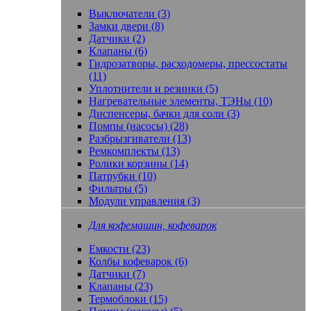
Выключатели (3)
Замки двери (8)
Датчики (2)
Клапаны (6)
Гидрозатворы, расходомеры, прессостаты
(11)
Уплотнители и резинки (5)
Нагревательные элементы, ТЭНы (10)
Диспенсеры, бачки для соли (3)
Помпы (насосы) (28)
Разбрызгиватели (13)
Ремкомплекты (13)
Ролики корзины (14)
Патрубки (10)
Фильтры (5)
Модули управления (3)
Для кофемашин, кофеварок
Емкости (23)
Колбы кофеварок (6)
Датчики (7)
Клапаны (23)
Термоблоки (15)