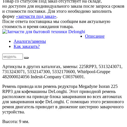
Товар со статусом
Под заказ
отсутствует на складе,
но доступен для индивидуального заказа после запроса сроков
и стоимости поставки. Для этого необходимо заполнить
форму
«запчасти под заказ»
.
После ответа поставщика мы сообщим вам актуальную
стоимость и время ожидания товара.
Описание
Аналоги
/замены
Как заказать?
Артикулы в других каталогах, замены: 225RPP3, 5313243071,
7313243071, 5332147300, 5332170600, Whirlpool-Gruppe
482000024056 Indesit-Company C00376691.
Ремень привода или ремень редуктора Megadyne Isoran 225
RPP3 для кофемашины DeLonghi. Этот приводной ремень
расположен на приводе блока заваривания во всех автоматах
для заваривания кофе DeLonghi. С помощью этого резинового
ремня двигатель приводит в движение шестерню заварочного
устройства.
Высота: 9 мм.