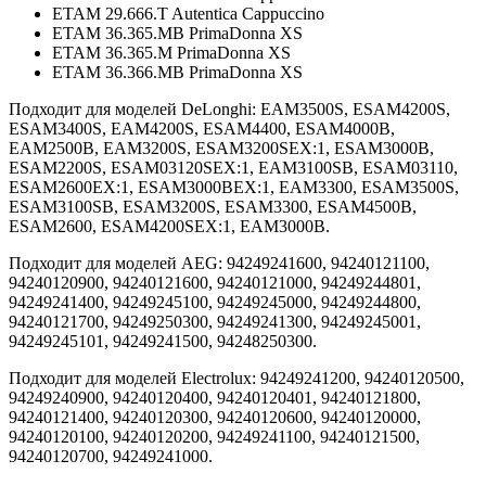
ETAM 29.666.T Autentica Cappuccino
ETAM 36.365.MB PrimaDonna XS
ETAM 36.365.M PrimaDonna XS
ETAM 36.366.MB PrimaDonna XS
Подходит для моделей DeLonghi: EAM3500S, ESAM4200S,
ESAM3400S, EAM4200S, ESAM4400, ESAM4000B,
EAM2500B, EAM3200S, ESAM3200SEX:1, ESAM3000B,
ESAM2200S, ESAM03120SEX:1, EAM3100SB, ESAM03110,
ESAM2600EX:1, ESAM3000BEX:1, EAM3300, ESAM3500S,
ESAM3100SB, ESAM3200S, ESAM3300, ESAM4500B,
ESAM2600, ESAM4200SEX:1, EAM3000B.
Подходит для моделей AEG: 94249241600, 94240121100,
94240120900, 94240121600, 94240121000, 94249244801,
94249241400, 94249245100, 94249245000, 94249244800,
94240121700, 94249250300, 94249241300, 94249245001,
94249245101, 94249241500, 94248250300.
Подходит для моделей Electrolux: 94249241200, 94240120500,
94249240900, 94240120400, 94240120401, 94240121800,
94240121400, 94240120300, 94240120600, 94240120000,
94240120100, 94240120200, 94249241100, 94240121500,
94240120700, 94249241000.