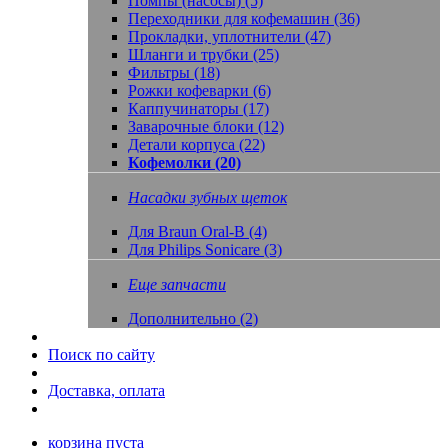
Помпы (насосы) (5)
Переходники для кофемашин (36)
Прокладки, уплотнители (47)
Шланги и трубки (25)
Фильтры (18)
Рожки кофеварки (6)
Каппучинаторы (17)
Заварочные блоки (12)
Детали корпуса (22)
Кофемолки (20)
Насадки зубных щеток
Для Braun Oral-B (4)
Для Philips Sonicare (3)
Еще запчасти
Дополнительно (2)
Поиск по сайту
Доставка, оплата
корзина пуста