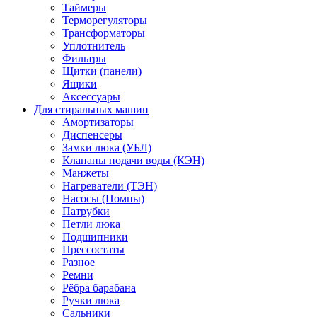
Таймеры
Терморегуляторы
Трансформаторы
Уплотнитель
Фильтры
Щитки (панели)
Ящики
Аксессуары
Для стиральных машин
Амортизаторы
Диспенсеры
Замки люка (УБЛ)
Клапаны подачи воды (КЭН)
Манжеты
Нагреватели (ТЭН)
Насосы (Помпы)
Патрубки
Петли люка
Подшипники
Прессостаты
Разное
Ремни
Рёбра барабана
Ручки люка
Сальники