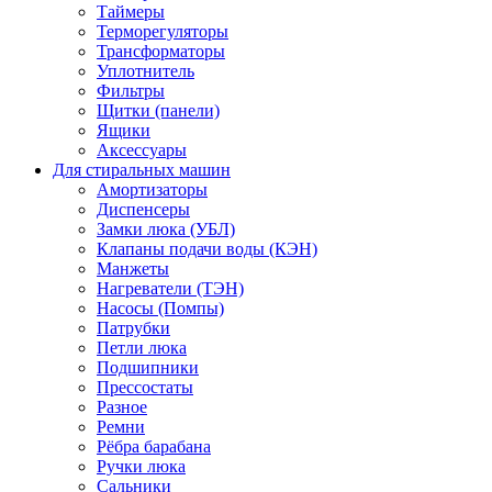
Таймеры
Терморегуляторы
Трансформаторы
Уплотнитель
Фильтры
Щитки (панели)
Ящики
Аксессуары
Для стиральных машин
Амортизаторы
Диспенсеры
Замки люка (УБЛ)
Клапаны подачи воды (КЭН)
Манжеты
Нагреватели (ТЭН)
Насосы (Помпы)
Патрубки
Петли люка
Подшипники
Прессостаты
Разное
Ремни
Рёбра барабана
Ручки люка
Сальники