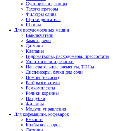
Суппорты и фланцы
Тахогенераторы
Фильтры слива
Щетки двигателя
Шкивы
Для посудомоечных машин
Выключатели
Замки двери
Датчики
Клапаны
Гидрозатворы, расходомеры, прессостаты
Уплотнители и резинки
Нагревательные элементы, ТЭНы
Диспенсеры, бачки для соли
Помпы (насосы)
Разбрызгиватели
Ремкомплекты
Ролики корзины
Патрубки
Фильтры
Модули управления
Для кофемашин, кофеварок
Емкости
Колбы кофеварок
Датчики