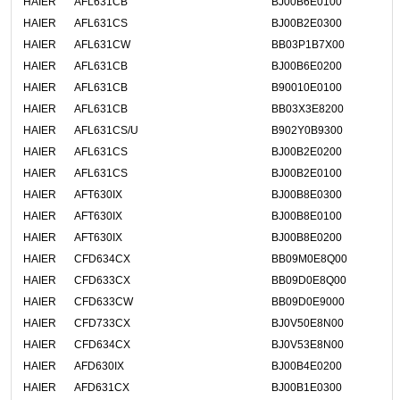
HAIER
AFL631CB
BJ00B6E0100
HAIER
AFL631CS
BJ00B2E0300
HAIER
AFL631CW
BB03P1B7X00
HAIER
AFL631CB
BJ00B6E0200
HAIER
AFL631CB
B90010E0100
HAIER
AFL631CB
BB03X3E8200
HAIER
AFL631CS/U
B902Y0B9300
HAIER
AFL631CS
BJ00B2E0200
HAIER
AFL631CS
BJ00B2E0100
HAIER
AFT630IX
BJ00B8E0300
HAIER
AFT630IX
BJ00B8E0100
HAIER
AFT630IX
BJ00B8E0200
HAIER
CFD634CX
BB09M0E8Q00
HAIER
CFD633CX
BB09D0E8Q00
HAIER
CFD633CW
BB09D0E9000
HAIER
CFD733CX
BJ0V50E8N00
HAIER
CFD634CX
BJ0V53E8N00
HAIER
AFD630IX
BJ00B4E0200
HAIER
AFD631CX
BJ00B1E0300