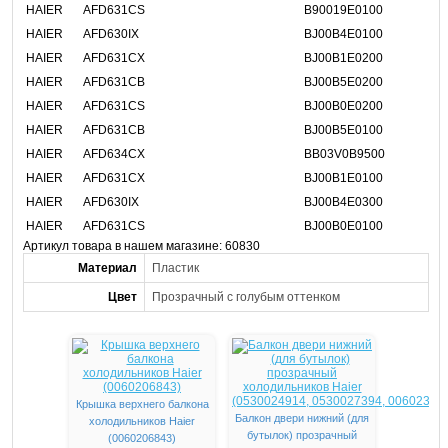
HAIER
AFD631CS
B90019E0100
HAIER
AFD630IX
BJ00B4E0100
HAIER
AFD631CX
BJ00B1E0200
HAIER
AFD631CB
BJ00B5E0200
HAIER
AFD631CS
BJ00B0E0200
HAIER
AFD631CB
BJ00B5E0100
HAIER
AFD634CX
BB03V0B9500
HAIER
AFD631CX
BJ00B1E0100
HAIER
AFD630IX
BJ00B4E0300
HAIER
AFD631CS
BJ00B0E0100
Артикул товара в нашем магазине: 60830
Материал
Пластик
Цвет
Прозрачный с голубым оттенком
Крышка верхнего балкона
Балкон двери нижний (для
холодильников Haier
бутылок) прозрачный
(0060206843)