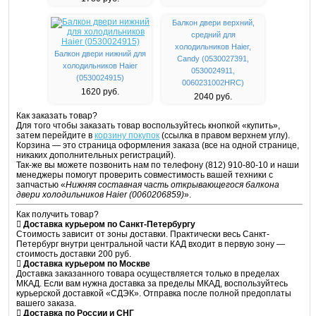
Балкон двери верхний,
средний для
холодильников Haier,
Балкон двери нижний для
Candy (0530027391,
холодильников Haier
0530024911,
(0530024915)
0060231002HRC)
1620 руб.
2040 руб.
Как заказать товар?
Для того чтобы заказать товар воспользуйтесь кнопкой «купить»,
затем перейдите в
корзину покупок
(ссылка в правом верхнем углу).
Корзина — это страница оформления заказа (все на одной странице,
никаких дополнительных регистраций).
Так-же вы можете позвонить нам по телефону
(812) 910-80-10
и наши
менеджеры помогут проверить совместимость вашей техники с
запчастью «
Нижняя составная часть открывающегося балкона
двери холодильников Haier (0060206859)
».
Как получить товар?
Доставка курьером по Санкт-Петербургу
Стоимость зависит от зоны доставки. Практически весь Санкт-
Петербург внутри центральной части КАД входит в первую зону —
стоимость доставки 200 руб.
Доставка курьером по Москве
Доставка заказанного товара осуществляется только в пределах
МКАД. Если вам нужна доставка за пределы МКАД, воспользуйтесь
курьерской доставкой «СДЭК». Отправка после полной предоплаты
вашего заказа.
Доставка по России и СНГ