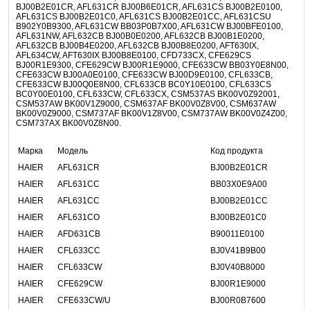
BJ00B2E01CR, AFL631CR BJ00B6E01CR, AFL631CS BJ00B2E0100,
AFL631CS BJ00B2E01C0, AFL631CS BJ00B2E01CC, AFL631CSU
B902Y0B9300, AFL631CW BB03P0B7X00, AFL631CW BJ00BFE0100,
AFL631NW, AFL632CB BJ00B0E0200, AFL632CB BJ00B1E0200,
AFL632CB BJ00B4E0200, AFL632CB BJ00B8E0200, AFT630IX,
AFL634CW, AFT630IX BJ00B8E0100, CFD733CX, CFE629CS
BJ00R1E9300, CFE629CW BJ00R1E9000, CFE633CW BB03Y0E8N00,
CFE633CW BJ00A0E0100, CFE633CW BJ00D9E0100, CFL633CB,
CFE633CW BJ00Q0E8N00, CFL633CB BC0Y10E0100, CFL633CS
BC0Y00E0100, CFL633CW, CFL633CX, CSM537AS BK00V0Z92001,
CSM537AW BK00V1Z9000, CSM637AF BK00V0Z8V00, CSM637AW
BK00V0Z9000, CSM737AF BK00V1Z8V00, CSM737AW BK00V0Z4Z00,
CSM737AX BK00V0Z8N00.
Марка
Модель
Код продукта
HAIER
AFL631CR
BJ00B2E01CR
HAIER
AFL631CC
BB03X0E9A00
HAIER
AFL631CC
BJ00B2E01CC
HAIER
AFL631CO
BJ00B2E01C0
HAIER
AFD631CB
B90011E0100
HAIER
CFL633CC
BJ0V41B9B00
HAIER
CFL633CW
BJ0V40B8000
HAIER
CFE629CW
BJ00R1E9000
HAIER
CFE633CW/U
BJ00R0B7600