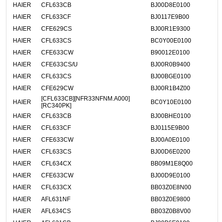
HAIER
CFL633CB
BJ00D8E0100
HAIER
CFL633CF
BJ0117E9B00
HAIER
CFE629CS
BJ00R1E9300
HAIER
CFL633CS
BC0Y00E0100
HAIER
CFE633CW
B90012E0100
HAIER
CFE633CS/U
BJ00R0B9400
HAIER
CFL633CS
BJ00BGE0100
HAIER
CFE629CW
BJ00R1B4Z00
[CFL633CB][NFR33NFNM.A000]
HAIER
BC0Y10E0100
[RC340PK]
HAIER
CFL633CB
BJ00BHE0100
HAIER
CFL633CF
BJ0115E9B00
HAIER
CFE633CW
BJ00A0E0100
HAIER
CFL633CS
BJ00D6E0200
HAIER
CFL634CX
BB09M1E8Q00
HAIER
CFE633CW
BJ00D9E0100
HAIER
CFL633CX
BB03Z0E8N00
HAIER
AFL631NF
BB03Z0E9800
HAIER
AFL634CS
BB03Z0B8V00