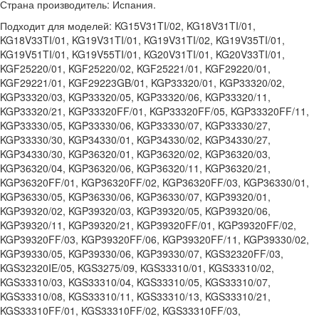
Страна производитель: Испания.
Подходит для моделей: KG15V31TI/02, KG18V31TI/01, KG18V33TI/01, KG19V31TI/01, KG19V31TI/02, KG19V35TI/01, KG19V51TI/01, KG19V55TI/01, KG20V31TI/01, KG20V33TI/01, KGF25220/01, KGF25220/02, KGF25221/01, KGF29220/01, KGF29221/01, KGF29223GB/01, KGP33320/01, KGP33320/02, KGP33320/03, KGP33320/05, KGP33320/06, KGP33320/11, KGP33320/21, KGP33320FF/01, KGP33320FF/05, KGP33320FF/11, KGP33330/05, KGP33330/06, KGP33330/07, KGP33330/27, KGP33330/30, KGP34330/01, KGP34330/02, KGP34330/27, KGP34330/30, KGP36320/01, KGP36320/02, KGP36320/03, KGP36320/04, KGP36320/06, KGP36320/11, KGP36320/21, KGP36320FF/01, KGP36320FF/02, KGP36320FF/03, KGP36330/01, KGP36330/05, KGP36330/06, KGP36330/07, KGP39320/01, KGP39320/02, KGP39320/03, KGP39320/05, KGP39320/06, KGP39320/11, KGP39320/21, KGP39320FF/01, KGP39320FF/02, KGP39320FF/03, KGP39320FF/06, KGP39320FF/11, KGP39330/02, KGP39330/05, KGP39330/06, KGP39330/07, KGS32320FF/03, KGS32320IE/05, KGS3275/09, KGS33310/01, KGS33310/02, KGS33310/03, KGS33310/04, KGS33310/05, KGS33310/07, KGS33310/08, KGS33310/11, KGS33310/13, KGS33310/21, KGS33310FF/01, KGS33310FF/02, KGS33310FF/03, KGS33310FF/04, KGS33310FF/05, KGS33310FF/07, KGS33310FF/11, KGS33310FF/13, KGS33310FF/21, KGS33V10/01, KGS33V10/21, KGS33V10/25, KGS33V10/27, KGS33X25/01, KGS33X25/02, KGS36122/01, KGS36122/02, KGS36122/03, KGS36122/04, KGS36310/01, KGS36310/02, KGS36310/03, KGS36310/04, KGS36310/06, KGS36310/07, KGS36310/08, KGS36310/09, KGS36310/10, KGS36310/11, KGS36310/13, KGS36310/21, KGS36310EX/01, KGS36310EX/02, KGS36310EX/03, KGS36310EX/05, KGS36310EX/06, KGS36310EX/11, KGS36310EX/13, KGS36310EX/21, KGS36310FF/01, KGS36310FF/02, KGS36310FF/03, KGS36310FF/04, KGS36310FF/05, KGS36310FF/07, KGS36310FF/08, KGS36310FF/11, KGS36310FF/13, KGS36310FF/21, KGS36315/01, KGS36325/01, KGS36325/11, KGS36325/13, KGS36340/01, KGS36340/11, KGS36340/13, KGS36340/21, KGS36370/01, KGS36370/02, KGS36370/21, KGS36V00/01, KGS36V00/21, KGS36V00/22, KGS36V00/25, KGS36V00/27, KGS36V20/01, KGS36V20/21, KGS36V20/25, KGS36V20/27, KGS36V30/01, KGS36V30/21, KGS36V30/22, KGS36V30/23, KGS36V30/24, KGS36V30/25, KGS36V30/27, KGS36X00/01, KGS36X00/27, KGS36X00FF/01, KGS36X00FF/21, KGS36X00FF/25, KGS36X00FF/27, KGS36X25/01, KGS36X25/02, KGS36X26/01, KGS36X26/02, KGS3721IE/07, KGS37300IE/04, KGS37300IE/05, KGS37320FF/01, KGS37320FF/02, KGS37320IE/04, KGS37320IE/05, KGS37340/01, KGS37340IE/01, KGS37340IE/02, KGS3775/08, KGS3775/09, KGS3775SD/08, KGS3775SD/09, KGS3792IE/03, KGS3792IE/04, KGS3792IE/05, KGS38320FF/02, KGS38320IE/04, KGS39310/01, KGS39310/02, KGS39310/03, KGS39310/04, KGS39310/05, KGS39310/06, KGS39310/07, KGS39310/08, KGS39310/11, KGS39310/13, KGS39310/21, KGS39310FF/01, KGS39310FF/02, KGS39310FF/03, KGS39310FF/04, KGS39310FF/05, KGS39310FF/11, KGS39310FF/13, KGS39310FF/21, KGS39340/01, KGS39340/11, KGS39340/13, KGS39340/21, KGS39345/01, KGS39345/02, KGS39345/03, KGS39345/21, KGS39350/01, KGS39350/02, KGS39350/21, KGS39V00/01, KGS39V00/21, KGS39V00/22, KGS39V00/25, KGS39V00/27, KGS39X00/01, KGS39X00/27, KGS39X25/01, KGS39X25/02, KGS43122/01, KGS43122/02, KGS43122/03, KGS43122FF/01, KGS43122FF/02, KGS43122FF/03, KGS43123/01, KGS43123/02, KGS43123/04, KGS43123FF/01, KGS43123FF/02, KGS46122/01, KGS46122/02, KGS46122/03, KGS46122FF/01, KGS46122FF/02, KGS46122FF/03, KGS46123/01, KGS46123/02, KGS46123/04, KGS46123/05, KGS46123FF/01, KGS46123FF/02, KGS72320GB/05, KGS7720IE/11, KGS7720IE/12, KGS7720IE/13, KGS7820IE/12, KGS7830IE/06, KGS78321IE/04, KGS7840IE/05, KGU30614GB/01, KGU30614GB/03, KGU31123GB/01, KGU31123GB/02, KGU31123GB/03, KGU31123GB/04, KGU31123GB/05, KGU31123GB/07, KGU31124GB/01, KGU31124GB/02, KGU31125GB/01, KGU31125GB/02, KGU32122/01, KGU32122/03, KGU32122/04, KGU32122/05, KGU32122/06, KGU32123GB/01, KGU32123GB/03, KGU32124GB/01, KGU32124GB/02, KGU32125GB/01, KGU32125GB/02, KGU34100/01, KGU34100/02, KGU34100/03, KGU34105/01, KGU34105/02, KGU34105EU/01, KGU34110/01, KGU34110/02, KGU34110/05, KGU34110/06, KGU34122/01, KGU34122/03, KGU34123GB/01, KGU34124GB/01, KGU34124GB/02, KGU34124GB/03, KGU34125GB/01, KGU34130/01, KGU34130/02, KGU34130/04, KGU34130/05, KGU34130/06, KGU34130/07, KGU34130/09, KGU34131/01, KGU34610/04, KGU34610/05, KGU34610/06, KGU34610/07, KGU34610/08, KGU34610FF/01, KGU34621/02, KGU34621/03, KGU34621/04, KGU34621EU/01, KGU34621EU/02, KGU35114GB/01, KGU35114GB/02, KGU35115GB/01, KGU35115GB/02, KGU35124GB/01, KGU35125GB/01, KGU36100/01, KGU36100/02, KGU36100EU/01, KGU36105/01, KGU36105/02, KGU36105EU/01, KGU36110/01, KGU36110/02, KGU36110/04, KGU36110/05, KGU36122/01, KGU36122/03, KGU36122/04, KGU36122/05, KGU36122/06, KGU36123GB/01, KGU36130/01, KGU36130/02, KGU36130/04, KGU36130/05, KGU36130/06, KGU36130/07, KGU36130/09, KGU36130EU/01, KGU36130EU/02, KGU36130FF/01, KGU36130FF/02, KGU36130FF/04, KGU36130FF/05, KGU36130FF/06, KGU36130FF/07, KGU40122/01, KGU40122/02, KGU40122/05, KGU40123/01, KGU40123/02, KGU40123/03, KGU40123/04, KGU40123/05, KGU40123AU/01, KGU40123GB/01, KGU40124GB/01, KGU40124GB/03, KGU40124GB/04, KGU40125/01, KGU40125GB/01, KGU40620NE/02, KGU40620NE/03, KGU40620NE/04, KGU40621/04, KGU40621/06, KGU40622NE/02, KGU40622NE/05, KGU40622NE/06, KGU40622NE/07, KGU40623IL/01, KGU40623NE/01, KGU44122/01, KGU44122/02, KGU44122FF/01, KGU44122FF/02, KGU44123/01, KGU44123/02, KGU44123/03, KGU44123/04, KGU44123/05, KGU44123/07, KGU44123FF/01, KGU44123FF/03, KGU44123FF/04, KGU44124FF/01, KGV2401/04, KGV2401/05, KGV24310/01, KGV24320/03, KGV24320/04, KGV24320GB/03, KGV24321/01, KGV24321/05, KGV2605/08, KGV26300/03, KGV26300/04, KGV26300/05, KGV26310CH/03, KGV26310CH/06, KGV26310FF/02, KGV26310FF/04, KGV26310FF/05, KGV26420IE/02, KGV26421IE/01, KGV26421IE/03, KGV26421IE/04, KGV26421IE/05, KGV26422/01, KGV26422/02, KGV26422/03, KGV26422/04, KGV26423GB/01, KGV26423GB/02, KGV26423GB/03, KGV26423GB/04, KGV26610/04, KGV26610FF/01, KGV26610FF/02, KGV26610FF/03, KGV26610FF/04, KGV26620/01, KGV26620/02, KGV26620/04, KGV26620/05, KGV2801/03, KGV2801/04, KGV28320/03, KGV28320/04, KGV28320GB/03, KGV28321/01, KGV28321/05, KGV28341/03, KGV28341/04, KGV28342/01, KGV28342/05, KGV31300/03, KGV31300/04, KGV31310/03, KGV31310/04, KGV31311/02, KGV31311/03, KGV31421/02, KGV31421GB/02, KGV31421IE/02, KGV31422/01, KGV31422/02, KGV31422/03, KGV31422/04, KGV31422FF/01, KGV31422FF/02, KGV31422FF/03, KGV31422FF/04, KGV31422FF/05, KGV31423GB/01, KGV31423GB/02, KGV31423GB/03, KGV31424GB/01, KGV31424GB/02, KGV31440/01, KGV31440/02, KGV31440/03, KGV32400/01, KGV32400/02, KGV32400/03, KGV32400/04, KGV32421/01, KGV32421/02, KGV32421/03, KGV32421/04, KGV32421/06, KGV32423GB/01, KGV32423GB/02, KGV32423GB/03, KGV32423GB/04, KGV32424GB/02, KGV33320/01, KGV33320/02, KGV33320FF/01, KGV33320FF/02, KGV33320FF/03, KGV33320FF/04, KGV33320FF/05, KGV33325GB/01, KGV33325GB/02, KGV33610/01, KGV33610/02, KGV33610/03, KGV33610/05, KGV33610/06, KGV33610/07, KGV33610/08, KGV33640/01, KGV33640/02, KGV33660IE/01, KGV33660IE/03, KGV33660IE/04, KGV33X25/01, KGV33X25/02, KGV34310/01, KGV34310/02, KGV34320/01, KGV34320/02, KGV34325GB/01, KGV34325GB/02, KGV35420IE/02, KGV35421/02, KGV35421FF/01, KGV35421FF/02, KGV35421FF/03, KGV35421FF/04, KGV35421FF/05, KGV35421GB/02, KGV35422/01, KGV35422/02, KGV35422/03, KGV35422/04, KGV35423GB/01, KGV35423GB/02, KGV35424GB/01, KGV35424GB/02, KGV36300SD/03, KGV36300SD/04, KGV36310/03, KGV36310CH/03, KGV36310CH/04, KGV36311/02, KGV36311/04, KGV36603FF/01, KGV36610/01, KGV36610/02, KGV36610/03, KGV36610/04, KGV36610/05, KGV36610/06, KGV36610/07, KGV36620/02, KGV36620/03, KGV36X25/01, KGV36X26/01, KGV39620/04, KGV39620FF/01, KGV39620FF/04, KGV39X25/01, KGV70341/02, KGV70341/03, KGX28M20/01, KGX28M20/02, KGX28M20/99, KGX28M20GB/01, KGX28M20GB/02, KGX28M20GB/99, KSG2820IE/04, KSG3205NE/06, KSG3205NE/07, KSG3205NE/08, KSG32600NE/01, KSG32600NE/02, KSG32600NE/03, KSG32V20NE/01, KSG35V20NE/01, KSG4200NE/08, KSG4200NE/09, KSG4200NE/11, KSG42600NE/01, KSG42600NE/02, KSG42600NE/03, KSG42600NE/04, KSG42600NE/05, KSG42600NE/06, KSG42600NE/07, KSG42V20NE/01, KSG46V20NE/01, KSU30610/01, KSU30610/02, KSU30620NE/16, KSU30620NE/17, KSU30620NE/18, KSU30621/01, KSU30621/02, KSU30621/04, KSU30621/05, KSU30621/06, KSU30621/07, KSU30621/08, KSU30621/09, KSU30622/03, KSU30622/04, KSU30622/05, KSU30622/06, KSU30622/07, KSU30622FF/01, KSU30622FF/02, KSU30622FF/03, KSU30622FF/04, KSU30622FF/05, KSU30622FF/06, KSU30622FF/07, KSU30622FF/08, KSU30622FF/09, KSU30622FF/10, KSU30622NE/03, KSU32610/07, KSU32610/09, KSU32610/10, KSU32610/11, KSU32610/12, KSU32621SA/01, KSU32622FF/04, KSU32622FF/05, KSU32622FF/06, KSU32622FF/07, KSU32622FF/08, KSU32622FF/09, KSU32622FF/10, KSU32630FF/03, KSU32630FF/04, KSU36620NE/19, KSU36620NE/20, KSU36623/04, KSU36623/05, KSU36623/06, KSU36623/07, KSU36623/08, KSU36623/09, KSU36623/10, KSU36630NE/01, KSU36630NE/03, KSU36630NE/05, KSU36630NE/06, KSU36630NE/07, KSU36631NE/01, KSU36631NE/02, KSU36640/07, KSU40620FF/08, KSU40621NE/11, KSU40622/02, KSU40622/03, KSU40622/04, KSU40622/05, KSU40622/06, KSU40622NE/16, KSU40623/03, KSU40623/04, KSU40623/05, KSU40623/08, KSU40623/09, KSU40623/10, KSU40630FF/03, KSU40630FF/04, KSU40630FF/05, KSU40630FF/06, KSU40630NE/02, KSU40630NE/05, KSU40630NE/06, KSU40630NE/07, KSU40630NE/08, KSU40630NE/09, KSU40630NE/10, KSU40631NE/01, KSU40631NE/02, KSU40631NE/03, KSU40631NE/04, KSU40631NE/05, KSU40631NE/06, KSU40631NE/07, KSU40660NE/05, KSU44620NE/16, KSU44620NE/18, KSU44620NE/19, KSU45620ME/02, KSU45621AU/01, KSU45621AU/02, KSU45621ME/04, KSU45621ME/06, KSU45621ME/09, KSU45621ME/16, KSU45630NE/06, KSU45630NE/07, KSU45630NE/08, KSU45630NE/09, KSU45630NE/10, KSU45630NE/11, KSU45631NE/01, KSU45631NE/02, KSU49120GR/01, KSU49600NE/01, KSU49600NE/02, KSU49600NE/03, KSU49600NE/04, KSU49600NE/05, KSU49600NE/06, KSU49600NE/07, KSU49620/01, KSU49620/02, KSU49620/04, KSU49620/05, KSU49620/06, KSU49620/07, KSU49620/09, KSU49620/10, KSU49620/11, KSU49620ME/01, KSU49620NE/01, KSU49621AU/02, KSU49621AU/03, KSU49621ME/06, KSU49621ME/14, KSU49621ME/15, KSU49621ME/16, KSU49621NE/02, KSU49621NE/03, KSU49621NE/04, KSU49621NE/05, KS