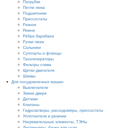
Патрубки
Петли люка
Подшипники
Прессостаты
Разное
Ремни
Рёбра барабана
Ручки люка
Сальники
Суппорты и фланцы
Тахогенераторы
Фильтры слива
Щетки двигателя
Шкивы
Для посудомоечных машин
Выключатели
Замки двери
Датчики
Клапаны
Гидрозатворы, расходомеры, прессостаты
Уплотнители и резинки
Нагревательные элементы, ТЭНы
Диспенсеры, бачки для соли