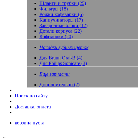
Шланги и трубки (25)
Фильтры (18)
Рожки кофеварки (6)
Каппучинаторы (17)
Заварочные блоки (12)
Детали корпуса (22)
Кофемолки (20)
Насадки зубных щеток
Для Braun Oral-B (4)
Для Philips Sonicare (3)
Еще запчасти
Дополнительно (2)
Поиск по сайту
Доставка, оплата
корзина пуста