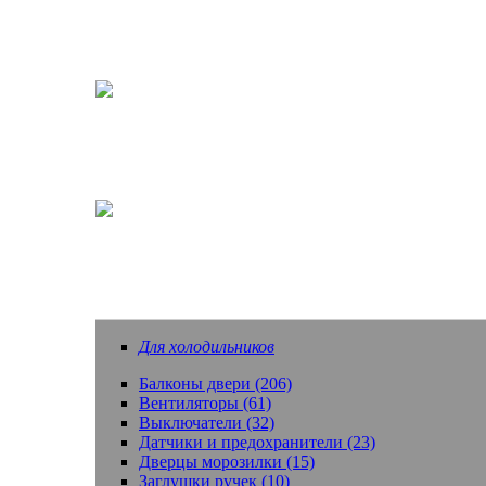
Насадки зубных щеток
Еще запчасти
Для холодильников
Балконы двери (206)
Вентиляторы (61)
Выключатели (32)
Датчики и предохранители (23)
Дверцы морозилки (15)
Заглушки ручек (10)