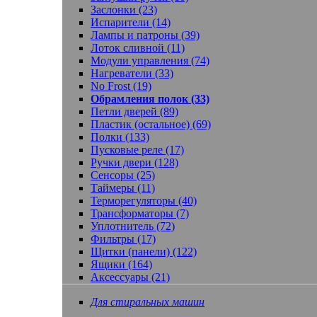
Заслонки (23)
Испарители (14)
Лампы и патроны (39)
Лоток сливной (11)
Модули управления (74)
Нагреватели (33)
No Frost (19)
Обрамления полок (33)
Петли дверей (89)
Пластик (остальное) (69)
Полки (133)
Пусковые реле (17)
Ручки двери (128)
Сенсоры (25)
Таймеры (11)
Терморегуляторы (40)
Трансформаторы (7)
Уплотнитель (72)
Фильтры (17)
Щитки (панели) (122)
Ящики (164)
Аксессуары (21)
Для стиральных машин