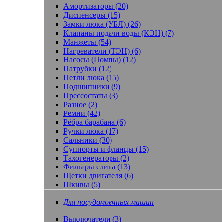
Амортизаторы (20)
Диспенсеры (15)
Замки люка (УБЛ) (26)
Клапаны подачи воды (КЭН) (7)
Манжеты (54)
Нагреватели (ТЭН) (6)
Насосы (Помпы) (12)
Патрубки (12)
Петли люка (15)
Подшипники (9)
Прессостаты (3)
Разное (2)
Ремни (42)
Рёбра барабана (6)
Ручки люка (17)
Сальники (30)
Суппорты и фланцы (15)
Тахогенераторы (2)
Фильтры слива (13)
Щетки двигателя (6)
Шкивы (5)
Для посудомоечных машин
Выключатели (3)