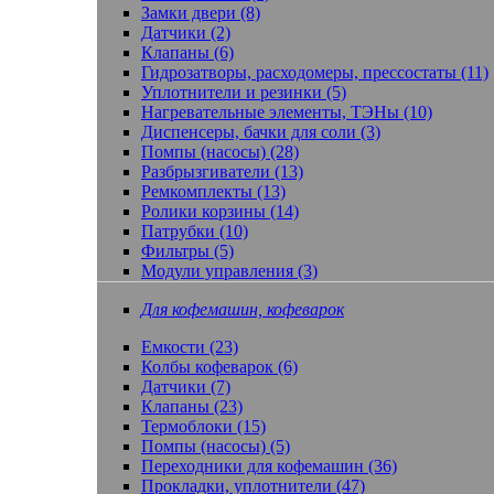
Замки двери (8)
Датчики (2)
Клапаны (6)
Гидрозатворы, расходомеры, прессостаты (11)
Уплотнители и резинки (5)
Нагревательные элементы, ТЭНы (10)
Диспенсеры, бачки для соли (3)
Помпы (насосы) (28)
Разбрызгиватели (13)
Ремкомплекты (13)
Ролики корзины (14)
Патрубки (10)
Фильтры (5)
Модули управления (3)
Для кофемашин, кофеварок
Емкости (23)
Колбы кофеварок (6)
Датчики (7)
Клапаны (23)
Термоблоки (15)
Помпы (насосы) (5)
Переходники для кофемашин (36)
Прокладки, уплотнители (47)