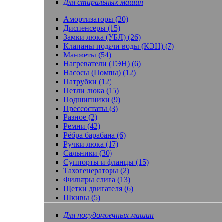
Для стиральных машин
Амортизаторы (20)
Диспенсеры (15)
Замки люка (УБЛ) (26)
Клапаны подачи воды (КЭН) (7)
Манжеты (54)
Нагреватели (ТЭН) (6)
Насосы (Помпы) (12)
Патрубки (12)
Петли люка (15)
Подшипники (9)
Прессостаты (3)
Разное (2)
Ремни (42)
Рёбра барабана (6)
Ручки люка (17)
Сальники (30)
Суппорты и фланцы (15)
Тахогенераторы (2)
Фильтры слива (13)
Щетки двигателя (6)
Шкивы (5)
Для посудомоечных машин