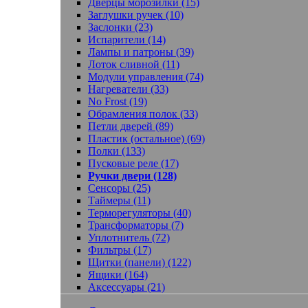
Дверцы морозилки (15)
Заглушки ручек (10)
Заслонки (23)
Испарители (14)
Лампы и патроны (39)
Лоток сливной (11)
Модули управления (74)
Нагреватели (33)
No Frost (19)
Обрамления полок (33)
Петли дверей (89)
Пластик (остальное) (69)
Полки (133)
Пусковые реле (17)
Ручки двери (128)
Сенсоры (25)
Таймеры (11)
Терморегуляторы (40)
Трансформаторы (7)
Уплотнитель (72)
Фильтры (17)
Щитки (панели) (122)
Ящики (164)
Аксессуары (21)