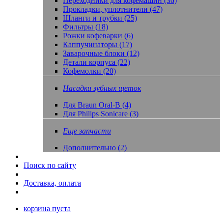
Переходники для кофемашин (36)
Прокладки, уплотнители (47)
Шланги и трубки (25)
Фильтры (18)
Рожки кофеварки (6)
Каппучинаторы (17)
Заварочные блоки (12)
Детали корпуса (22)
Кофемолки (20)
Насадки зубных щеток
Для Braun Oral-B (4)
Для Philips Sonicare (3)
Еще запчасти
Дополнительно (2)
Поиск по сайту
Доставка, оплата
корзина пуста