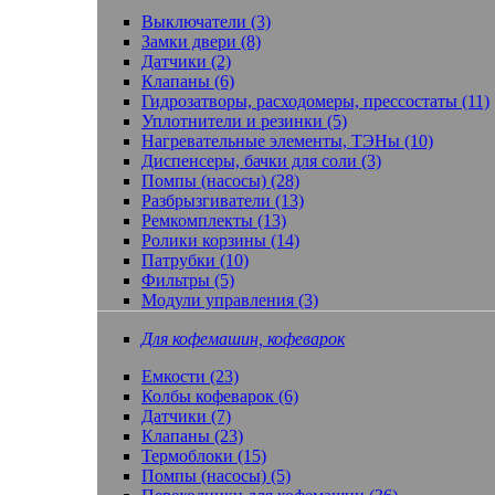
Выключатели (3)
Замки двери (8)
Датчики (2)
Клапаны (6)
Гидрозатворы, расходомеры, прессостаты (11)
Уплотнители и резинки (5)
Нагревательные элементы, ТЭНы (10)
Диспенсеры, бачки для соли (3)
Помпы (насосы) (28)
Разбрызгиватели (13)
Ремкомплекты (13)
Ролики корзины (14)
Патрубки (10)
Фильтры (5)
Модули управления (3)
Для кофемашин, кофеварок
Емкости (23)
Колбы кофеварок (6)
Датчики (7)
Клапаны (23)
Термоблоки (15)
Помпы (насосы) (5)