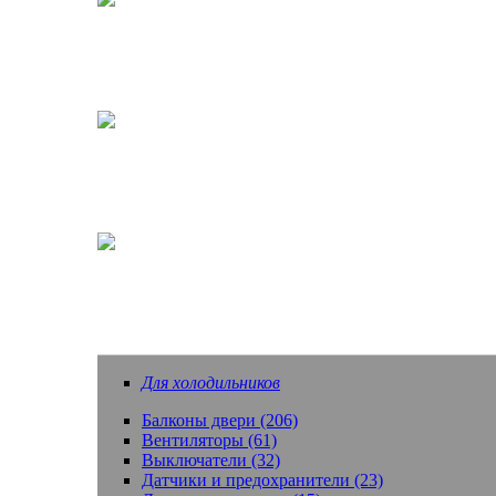
Кофеварки, кофемашины
Насадки зубных щеток
Еще запчасти
Для холодильников
Балконы двери (206)
Вентиляторы (61)
Выключатели (32)
Датчики и предохранители (23)