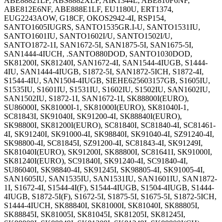
ABE88821LF, ABS8882XLF, AIK1344L, ABE810F6NF,
ABE812E6NF, ABE888E1LF, EU1180U, ERT1374,
EUG2243AOW, G18CF, OKOS2942-4I, RSP154,
SANTO1605IUGRS, SANTO1535GR.I-U, SANTO1531IU,
SANTO1601IU, SANTO1602I/U, SANTO1502I/U,
SANTO1872-1I, SAN1672-5I, SAN1875-5I, SAN1675-5I,
SAN1444-4IUCH, .SANTO880DOD, SANTO1030DOD,
SK81200I, SK81240I, SAN1672-4I, SAN1544-4IUGB, S1444-
4IU, SAN1444-4IUGB, S1872-5I, SAN1872-5ICH, S1872-4I,
S1544-4IU, SAN1504-4IUGB, SIEHE625603157GB, S1605IU,
S1535IU, S1601IU, S1531IU, S1602IU, S1502IU, SAN1602IU,
SAN1502IU, S1872-1I, SAN1672-1I, SK88800I(EURO),
SU86000I, SK81000I-1, SK81000I(EURO), SK81040I-1,
SC81843I, SK91040I, SK91200-4I, SK88840I(EURO),
SK98800I, SK81200I(EURO), SC81840I, SC81840-4I, SC81461-
4I, SK91240I, SK91000-4I, SK98840I, SK91040-4I, SZ91240-4I,
SK98800-4I, SC81845I, SZ91200-4I, SC81843-4I, SK91249I,
SK81040I(EURO), SK91200I, SK88800I, SC81641I, SK91000I,
SK81240I(EURO), SC91840I, SK91240-4I, SC91840-4I,
SU86040I, SK98840-4I, SK91245I, SK98805-4I, SK91005-4I,
SAN1605IU, SAN1535IU, SAN1531IU, SAN1601IU, SAN1872-
1I, S1672-4I, S1544-4I(F), S1544-4IUGB, S1504-4IUGB, S1444-
4IUGB, S1872-5I(F), S1672-5I, S1875-5I, S1675-5I, S1872-5ICH,
S1444-4IUCH, SK88840I, SK81000I, SK81040I, SK88805I,
SK88845I, SK81005I, SK81045I, SK81205I, SK81245I,