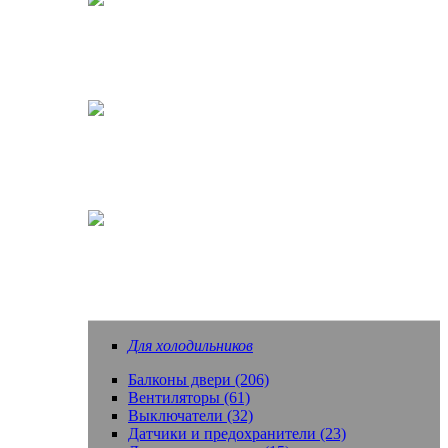
Кофеварки, кофемашины
Насадки зубных щеток
Еще запчасти
Для холодильников
Балконы двери (206)
Вентиляторы (61)
Выключатели (32)
Датчики и предохранители (23)