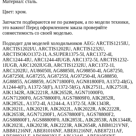
Материал: сталь.
Цвет: хром.
Запчасти подбираются не по размерам, а по модели техники,
это важно! Перед оформлением заказа проверяйте
совместимость со своей моделью.
Подходит для моделей холодильников AEG: ARCTIS1215IU,
ARCTIS1202I/U, ARCTIS1202IU, ARCTIS1232U,
ARCTISOKO1372-1I, A.SUPER1375-5I, ARC1372-4I,
ARC1244-4IU, ARC1244-4IUGB, ARC1372-5I, ARCTIS1232-
1IUGB, ARC1202IUGB, ARCTIS1232IU, ARC1372-1I,
ARC1202IU, AU86050I, AG88850I, AG98850-4I, AG87250,
AG87250I, AG87255, AG87255I, AG97250-4I, AG88850,
AG88855, AG88859, AGN71800F0, AGN81800F0, A1372-4I(G),
A1244-4(F), A1372-5I(F), A1372-5I(G), AIK2751L, AIK2751R,
AIK1342R, AIK2221R, AIK2652R, AGN71000F0,
AGN71200F0, AGS78800F0, AGS78809F0, AIK2852R,
AIK2852L, A1372-4I, A1244-4, A1372-5I, AIK1343R,
AIK2021L, AIK2021R, AIK2022L, AIK2022R, AIK2222R,
AIK2653R, AGN71200F1, AGS78800F1, AGS78800F2,
AGS88800F1, AGS88809F0, AIK2853L, AIK2853R, AIK1344R,
AIK2023L, AIK2023R, AIK2223R, AIK2654R, ABB8121VNF,
ABB81216NF, ABE81016NF, ABE81216NF, ABE87211AF,