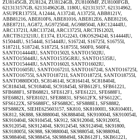
ZU8145GB, ZU8124, ZU8124GB, ZU8100MF, ZU8100FGB,
621313157GB, 621314962GB, 1180U, 621313157, 621314962,
ASUPER13755I, A12444, A13724I, A13725I, ABB8121V,
ABB81216, ABE810F6, ABE81016, ABE812E6, ABE81216,
ABE87211, AG872, AG972504I, AG988504I, ARC12444IU,
ARC13721I, ARC13724I, ARC13725I, ARCTIS1202I,
ARCTIS12321IU, E1374, EUG2243, OKOS29424I, S14444IU,
S15044IU, S15444I, S15444IU, S16724I, S16725I, S16755I,
S18721I, S18724I, S18725I, S18755I, S60F0, S60F4,
SANTO14444IU, SANTO1502I, SANTO1502IU,
SANTO15044IU, SANTO1535GRIU, SANTO1535IU,
SANTO15444IU, SANTO1602I, SANTO1602IU,
SANTO1605IU, SANTO16721I, SANTO16724I, SANTO16725I,
SANTO16755I, SANTO18721I, SANTO18725I, SANTO18755I,
SANTO880DOD, SC814614I, SC816414I, SC818404I,
SC818434I, SC918404I, SC918454I, SFB612F1, SFB61221,
SFB688F1, SFB68821, SFE612F1, SFE61221, SFE688F1,
SFE68821, SFE81021, SFE88831, SFS612FX, SFS6122C,
SFS6122X, SFS688FC, SFS6882C, SFS888E1, SFS8882,
SFS8882X, SIEHE625603157, SK810, SK81000I1, SK81040I1,
SK812, SK888, SK888004I, SK888404I, SK910004I, SK910054I,
SK910404I, SK910454I, SK912, SK912004I, SK912005I,
SK912054I, SK912404I, SK912454I, SK912494I, SK91800,
SK918005I, SK988, SK988004I, SK988054I, SK988094I,
SK988404I, SK988454, SK988494I, SKB612F1, SKB61221,