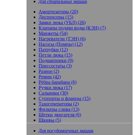
Для стиральных машин
Амортизаторы (20)
Диспенсеры (15)
Замки люка (УБЛ) (26)
Клапаны подачи воды (КЭН) (7)
Манжеты (54)
Нагреватели (ТЭН) (6)
Насосы (Помпы) (12)
Патрубки (12)
Петли люка (15)
Подшипники (9)
Прессостаты (3)
Разное (2)
Ремни (42)
Рёбра барабана (6)
Ручки люка (17)
Сальники (30)
Суппорты и фланцы (15)
Тахогенераторы (2)
Фильтры слива (13)
Щетки двигателя (6)
Шкивы (5)
Для посудомоечных машин