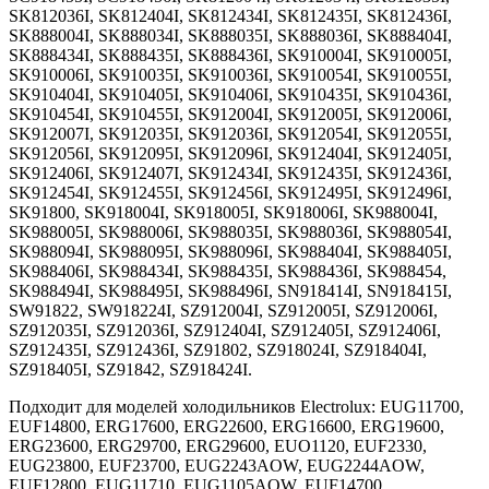
SK812036I, SK812404I, SK812434I, SK812435I, SK812436I,
SK888004I, SK888034I, SK888035I, SK888036I, SK888404I,
SK888434I, SK888435I, SK888436I, SK910004I, SK910005I,
SK910006I, SK910035I, SK910036I, SK910054I, SK910055I,
SK910404I, SK910405I, SK910406I, SK910435I, SK910436I,
SK910454I, SK910455I, SK912004I, SK912005I, SK912006I,
SK912007I, SK912035I, SK912036I, SK912054I, SK912055I,
SK912056I, SK912095I, SK912096I, SK912404I, SK912405I,
SK912406I, SK912407I, SK912434I, SK912435I, SK912436I,
SK912454I, SK912455I, SK912456I, SK912495I, SK912496I,
SK91800, SK918004I, SK918005I, SK918006I, SK988004I,
SK988005I, SK988006I, SK988035I, SK988036I, SK988054I,
SK988094I, SK988095I, SK988096I, SK988404I, SK988405I,
SK988406I, SK988434I, SK988435I, SK988436I, SK988454,
SK988494I, SK988495I, SK988496I, SN918414I, SN918415I,
SW91822, SW918224I, SZ912004I, SZ912005I, SZ912006I,
SZ912035I, SZ912036I, SZ912404I, SZ912405I, SZ912406I,
SZ912435I, SZ912436I, SZ91802, SZ918024I, SZ918404I,
SZ918405I, SZ91842, SZ918424I.
Подходит для моделей холодильников Electrolux: EUG11700,
EUF14800, ERG17600, ERG22600, ERG16600, ERG19600,
ERG23600, ERG29700, ERG29600, EUO1120, EUF2330,
EUG23800, EUF23700, EUG2243AOW, EUG2244AOW,
EUF12800, EUG11710, EUG1105AOW, EUF14700,