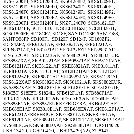
SKS61200F1, SKS61200F2, SKS61208F2, SKS61209F1,
SKS61209F2, SKS61240F0, SKS61240F1, SKS61240F2,
SKS61248F0, SKS61248F2, SKS61249F1, SKS61249F2,
SKS71200F1, SKS71200F2, SKS81245F0, SKS81249F0,
SKS91200F1, SKS91240F1, SKZ71240F0, SCB61821LF,
SCB61824LF, SCE81816TF, SCE81816ZF, SCE81826TF,
SCS61800FF, SD18CF2, SD18F, SANTO123F, SANTO88,
SANTO88FP, SD100F1, SD120F, SD124F, SD180ZF2,
SD184ZF2, SFB61221AF, SFB68821AF, SFE61221AF,
SFE68821AF, SFE81021AF, SFE81226ZF, SFE88831AF,
SFS6122CAF, SFS6122XAF, SFS6882CAF, SFS8882EUR,
SFS8882XAF, SKB61221AF, SKB68821AF, SKB8121VAF,
SKB81211AF, SKE61221AF, SKE68821AF, SKE81011AF,
SKE81021AF, SKE81031AF, SKE81211AF, SKE81216ZF,
SKE81226ZF, SKE88811AF, SKE88831AF, SKS6122CAF,
SKS6122XAF, SKS6882CAF, SKS81021AF, SKS8882EUR,
SKS8882XAF, SCB618F3LF, SCE618F3LF, SCE818E6TF,
S18C5T, S18E5T, S1824L, SFB612F1AF, SFB688F1AF,
SFE612F1AF, SFE688F1AF, SFS612FXAF, SFS688FCAF,
SFS888E1AF, SFS8882EURREFRIGERA, SKB612F1AF,
SKB688E1AF, SKB810E1AF, SKB888EXAF, SKE612F1AF,
SKE61221AFRREFRIGE, SKE688E1AF, SKE810E1AF,
SKE812F1AF, SKE888D1AF, SKK810EDAF, SKS612FXAF,
SKS688ECAF, SKS888DXAF, SKS888E1AF, UKSI140.20,
UKSI134.20, UGSI104.20, UKSI134.20(N2), ZU8145,