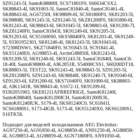
SZ91243-5I, SantoK88800I, SCS71801F0, S66634CSX2,
SK88843-4I, SK91003-5I, SantoC81840-4I, SantoC81461-4I,
SK88843-6I, AG67250I, SK98809-6I, SCS81800F0, SK81203-5I,
SK98808I, SK91245-5I, SZ91240-5I, SKZ81200F0, SK91800-6I,
SK81243-4I, SK98843-6I, SK91045-5I, SK98803-6I, SK91200-7I,
SKZ81240F0, SantoC81843I, SK91249-6I, SK91205-5I,
SK91203-6I, SCS51600S0, SKS58840F0, SK81203-4I, SK91249-
5I, 93301952303, SK81240-4I, SK81243-5I, SK91043-6I,
S72308DSW1, SKZ71840F0, SC91843-5I, SC91841-4I,
SKS51240E0, AG98853-4I, ArctisG88850I, SK81243-6I,
SK91209-5I, SK91240-6I, SK91243-5I, SantoC81840I, SantoC8-
18-40I, SantoK98800-4I, AIK2851R, S54000CSS1, S60200DT18,
SK88803-5I, TEST22, SK91243-4I, SK98843-5I, SZ91203-5I,
SKZ81208F0, SZ91243-6I, SK98848I, SK91240-7I, SK91040-6I,
SZ91203-6I, SZ91200-6I, SKS71040F0, SK91000-6I, SK88803-
4I, AIK1341R, SK98843-4I, S1672-1I, SK91209-6I,
93302051903, SKE81211AFRREFRIGE, SantoK81240I,
SantoK88840I, SantoK81200ICH, SantoK81200IUK,
SantoK81240IUK, S179-4I, SKS81240C0, SC61841I,
SCS61800S1, S173-4IGB, S173-4I, SKS51240X0, SKS61200S1,
S16TK58.
Подходит для моделей холодильников AEG Electrolux:
AG97250-4I, AG91850-4I, AG98850-4I, AN91250-4I, AG88850-
4I, AG98853-4I, AG98859-4I, AGN71800F0, AN91050-4I,