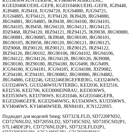
KUI3436WSUNTERB-K, KVI4046WSEBKUEHL,
KGEI2046KUEHL-GEFR, KGEI1046KUEHL-GEFR, JGI9448,
JGI9488, JGI9418, JUG94720, JUG94880, JUG94721,
JUG94885, JUF94121, JUF94120, JKI9428, JRG94880,
JRG94881, JRG94885, JKI9438, JRG94100, JRG94101,
JRG94105, JKI9458, JRG94120, JRG94121, JRG94125,
JDZ9468, JRZ94120, JRZ94121, JRZ94125, JKI9038, JRG90880,
JRG90881, JRG90885, JKI9048, JRG90100, JRG90101,
JRG90105, JKI9058, JRG90120, JRG90121, JRG90125,
JDZ9068, JRZ90120, JRZ90121, JRZ90125, JRZ94122,
JRZ94126, JRG90102, JRG90106, JRG94102, JRG94106,
JRG94122, JRG94126, JRG94128, JRG90126, JKI9088,
JRG90180, JRZ90180, JRZ94180, JKG9498, JKG9499,
JCG94180, JCG94181, JCG94185, JCG94188, JDZ9082,
JCZ94180, JCZ94181, JRG90882, JRG90886, JRG94882,
JRG94886, GEI2246, GEI2246EBGEFRIERG, GEI3246WS,
GUI3246WS, GUI3246WSUNTERBG, KEI2036, KEI2516,
KEI2536, KEI2706, KEI3006EINBAU, KEI3036WS,
KEI3536WS, KEI3706WS, KGEI1046, KGEI1046GEFR,
KGEI2046GEFR, KGEI2046WSG, KUI3436WS, KUI3506WS,
KVI4046WS, KVI4046WSEB, JRN84181, JCN12220S5.
Подходит для моделей Smeg: SD7323LFLD, SD7220FND2,
CD7276NLD2, SD7205SLD2, SD7185CSD2, SD7185CSD2P1,
S7L148DF2P1, CD7276NLD2P1, SD7323LFLD2P1,