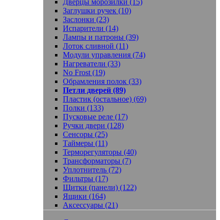
Дверцы морозилки (15)
Заглушки ручек (10)
Заслонки (23)
Испарители (14)
Лампы и патроны (39)
Лоток сливной (11)
Модули управления (74)
Нагреватели (33)
No Frost (19)
Обрамления полок (33)
Петли дверей (89)
Пластик (остальное) (69)
Полки (133)
Пусковые реле (17)
Ручки двери (128)
Сенсоры (25)
Таймеры (11)
Терморегуляторы (40)
Трансформаторы (7)
Уплотнитель (72)
Фильтры (17)
Щитки (панели) (122)
Ящики (164)
Аксессуары (21)