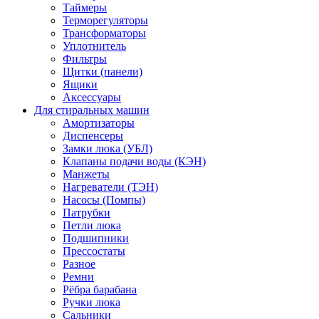
Таймеры
Терморегуляторы
Трансформаторы
Уплотнитель
Фильтры
Щитки (панели)
Ящики
Аксессуары
Для стиральных машин
Амортизаторы
Диспенсеры
Замки люка (УБЛ)
Клапаны подачи воды (КЭН)
Манжеты
Нагреватели (ТЭН)
Насосы (Помпы)
Патрубки
Петли люка
Подшипники
Прессостаты
Разное
Ремни
Рёбра барабана
Ручки люка
Сальники