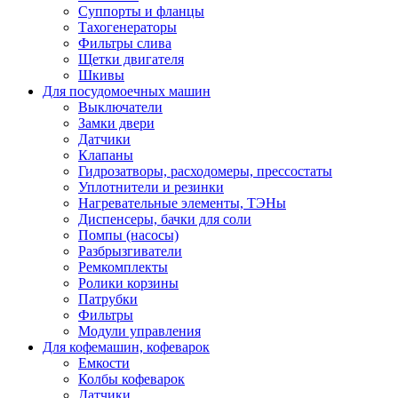
Суппорты и фланцы
Тахогенераторы
Фильтры слива
Щетки двигателя
Шкивы
Для посудомоечных машин
Выключатели
Замки двери
Датчики
Клапаны
Гидрозатворы, расходомеры, прессостаты
Уплотнители и резинки
Нагревательные элементы, ТЭНы
Диспенсеры, бачки для соли
Помпы (насосы)
Разбрызгиватели
Ремкомплекты
Ролики корзины
Патрубки
Фильтры
Модули управления
Для кофемашин, кофеварок
Емкости
Колбы кофеварок
Датчики