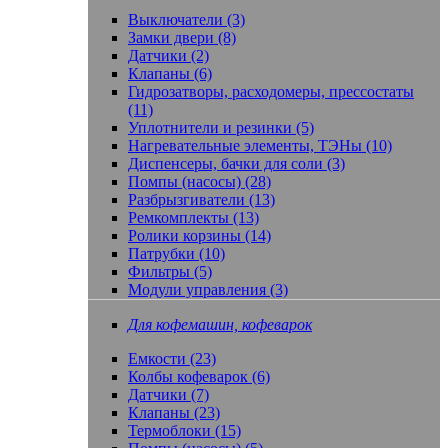
Выключатели (3)
Замки двери (8)
Датчики (2)
Клапаны (6)
Гидрозатворы, расходомеры, прессостаты
(11)
Уплотнители и резинки (5)
Нагревательные элементы, ТЭНы (10)
Диспенсеры, бачки для соли (3)
Помпы (насосы) (28)
Разбрызгиватели (13)
Ремкомплекты (13)
Ролики корзины (14)
Патрубки (10)
Фильтры (5)
Модули управления (3)
Для кофемашин, кофеварок
Емкости (23)
Колбы кофеварок (6)
Датчики (7)
Клапаны (23)
Термоблоки (15)