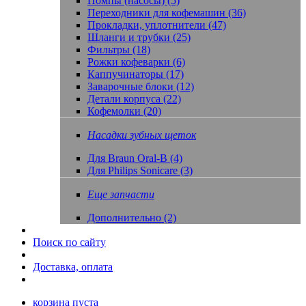
Помпы (насосы) (5)
Переходники для кофемашин (36)
Прокладки, уплотнители (47)
Шланги и трубки (25)
Фильтры (18)
Рожки кофеварки (6)
Каппучинаторы (17)
Заварочные блоки (12)
Детали корпуса (22)
Кофемолки (20)
Насадки зубных щеток
Для Braun Oral-B (4)
Для Philips Sonicare (3)
Еще запчасти
Дополнительно (2)
Поиск по сайту
Доставка, оплата
корзина пуста