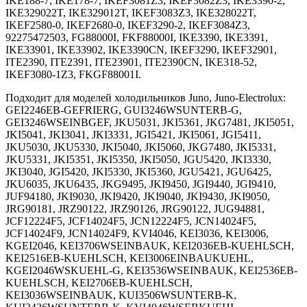
IKE188-7, IKE178-7, IKEF3081Z3, IKEF3082Z3, IKE3390-2,
IKE329022T, IKE329012T, IKEF3083Z3, IKE328022T,
IKEF2580-0, IKEF2680-0, IKEF3290-2, IKEF3084Z3,
92275472503, FG88000I, FKF88000I, IKE3390, IKE3391,
IKE33901, IKE33902, IKE3390CN, IKEF3290, IKEF32901,
ITE2390, ITE2391, ITE23901, ITE2390CN, IKE318-52,
IKEF3080-1Z3, FKGF88001I.
Подходит для моделей холодильников Juno, Juno-Electrolux:
GEI2246EB-GEFRIERG, GUI3246WSUNTERB-G,
GEI3246WSEINBGEF, JKU5031, JKI5361, JKG7481, JKI5051,
JKI5041, JKI3041, JKI3331, JGI5421, JKI5061, JGI5411,
JKU5030, JKU5330, JKI5040, JKI5060, JKG7480, JKI5331,
JKU5331, JKI5351, JKI5350, JKI5050, JGU5420, JKI3330,
JKI3040, JGI5420, JKI5330, JKI5360, JGU5421, JGU6425,
JKU6035, JKU6435, JKG9495, JKI9450, JGI9440, JGI9410,
JUF94180, JKI9030, JKI9420, JKI9040, JKI9430, JKI9050,
JRG90181, JRZ90122, JRZ90126, JRG90122, JUG94881,
JCF12224F5, JCF14024F5, JCN12224F5, JCN14024F5,
JCF14024F9, JCN14024F9, KVI4046, KEI3036, KEI3006,
KGEI2046, KEI3706WSEINBAUK, KEI2036EB-KUEHLSCH,
KEI2516EB-KUEHLSCH, KEI3006EINBAUKUEHL,
KGEI2046WSKUEHL-G, KEI3536WSEINBAUK, KEI2536EB-
KUEHLSCH, KEI2706EB-KUEHLSCH,
KEI3036WSEINBAUK, KUI3506WSUNTERB-K,