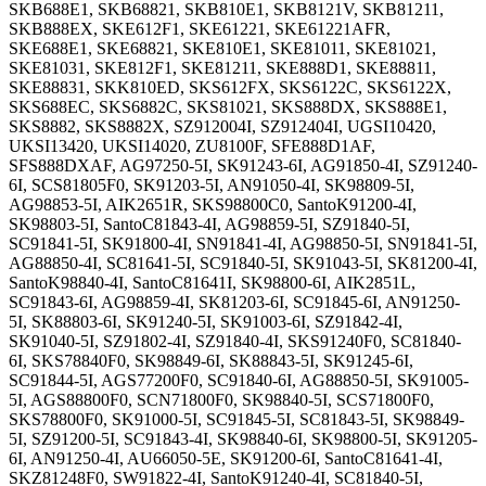
SKB688E1, SKB68821, SKB810E1, SKB8121V, SKB81211,
SKB888EX, SKE612F1, SKE61221, SKE61221AFR,
SKE688E1, SKE68821, SKE810E1, SKE81011, SKE81021,
SKE81031, SKE812F1, SKE81211, SKE888D1, SKE88811,
SKE88831, SKK810ED, SKS612FX, SKS6122C, SKS6122X,
SKS688EC, SKS6882C, SKS81021, SKS888DX, SKS888E1,
SKS8882, SKS8882X, SZ912004I, SZ912404I, UGSI10420,
UKSI13420, UKSI14020, ZU8100F, SFE888D1AF,
SFS888DXAF, AG97250-5I, SK91243-6I, AG91850-4I, SZ91240-
6I, SCS81805F0, SK91203-5I, AN91050-4I, SK98809-5I,
AG98853-5I, AIK2651R, SKS98800C0, SantoK91200-4I,
SK98803-5I, SantoC81843-4I, AG98859-5I, SZ91840-5I,
SC91841-5I, SK91800-4I, SN91841-4I, AG98850-5I, SN91841-5I,
AG88850-4I, SC81641-5I, SC91840-5I, SK91043-5I, SK81200-4I,
SantoK98840-4I, SantoC81641I, SK98800-6I, AIK2851L,
SC91843-6I, AG98859-4I, SK81203-6I, SC91845-6I, AN91250-
5I, SK88803-6I, SK91240-5I, SK91003-6I, SZ91842-4I,
SK91040-5I, SZ91802-4I, SZ91840-4I, SKS91240F0, SC81840-
6I, SKS78840F0, SK98849-6I, SK88843-5I, SK91245-6I,
SC91844-5I, AGS77200F0, SC91840-6I, AG88850-5I, SK91005-
5I, AGS88800F0, SCN71800F0, SK98840-5I, SCS71800F0,
SKS78800F0, SK91000-5I, SC91845-5I, SC81843-5I, SK98849-
5I, SZ91200-5I, SC91843-4I, SK98840-6I, SK98800-5I, SK91205-
6I, AN91250-4I, AU66050-5E, SK91200-6I, SantoC81641-4I,
SKZ81248F0, SW91822-4I, SantoK91240-4I, SC81840-5I,