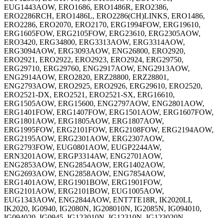
EUG1443AOW, ERO1686, ERO1486R, ERO2386,
ERO2286RCH, ERO1486L, ERO2286(CH)LINKS, ERO1486,
ERO2286, ERO2070, ERO2170, ERG1994FOW, ERG19610,
ERG1605FOW, ERG2105FOW, ERG23610, ERG2305AOW,
ERO3420, ERG34800, ERG3313AOW, ERG3314AOW,
ERG3094AOW, ERG3093AOW, ENG26800, ERO2920,
ERO2921, ERO2922, ERO2923, ERO2924, ERG29750,
ERG29710, ERG29760, ENG2917AOW, ENG2913AOW,
ENG2914AOW, ERO2820, ERZ28800, ERZ28801,
ENG2793AOW, ERO2925, ERO2926, ERG29610, ERO2520,
ERO2521-DX, ERO2521, ERO2521-SX, ERG16610,
ERG1505AOW, ERG15600, ENG2797AOW, ENG2801AOW,
ERG1401FOW, ERG1407FOW, ERG1501AOW, ERG1607FOW,
ERG1801AOW, ERG1805AOW, ERG1807AOW,
ERG1995FOW, ERG2101FOW, ERG2108FOW, ERG2194AOW,
ERG2195AOW, ERG2301AOW, ERG2307AOW,
ERG2793FOW, EUG0801AOW, EUGP2244AW,
ERN3201AOW, ERGP3314AW, ENG2701AOW,
ENG2853AOW, ENG2854AOW, ERG1402AOW,
ENG2693AOW, ENG2858AOW, ENG7854AOW,
ERG1401AOW, ERG1901BOW, ERG1901FOW,
ERG2101AOW, ERG2101BOW, EUG1005AOW,
EUG1343AOW, ENG2844AOW, ENT7TE18R, IK2020LI,
IK2020, IG0940, IG2080N, IG208010N, IG2085N, IG094010,
IG094020, IG0945, IG123010N, IG12310N, IG123020N,