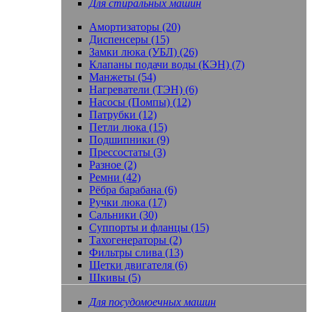
Для стиральных машин
Амортизаторы (20)
Диспенсеры (15)
Замки люка (УБЛ) (26)
Клапаны подачи воды (КЭН) (7)
Манжеты (54)
Нагреватели (ТЭН) (6)
Насосы (Помпы) (12)
Патрубки (12)
Петли люка (15)
Подшипники (9)
Прессостаты (3)
Разное (2)
Ремни (42)
Рёбра барабана (6)
Ручки люка (17)
Сальники (30)
Суппорты и фланцы (15)
Тахогенераторы (2)
Фильтры слива (13)
Щетки двигателя (6)
Шкивы (5)
Для посудомоечных машин