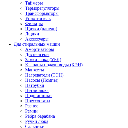
Таймеры
Терморегуляторы
Трансформаторы
Уплотнитель
Фильтры
Щитки (панели)
Ящики
Аксессуары
Для стиральных машин
Амортизаторы
Диспенсеры
Замки люка (УБЛ)
Клапаны подачи воды (КЭН)
Манжеты
Нагреватели (ТЭН)
Насосы (Помпы)
Патрубки
Петли люка
Подшипники
Прессостаты
Разное
Ремни
Рёбра барабана
Ручки люка
Сальники