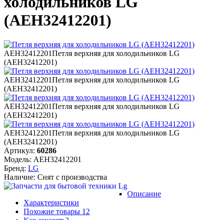
холодильников LG
(AEH32412201)
AEH32412201
Петля верхняя для холодильников LG
(AEH32412201)
AEH32412201
Петля верхняя для холодильников LG
(AEH32412201)
AEH32412201
Петля верхняя для холодильников LG
(AEH32412201)
AEH32412201
Петля верхняя для холодильников LG
(AEH32412201)
Артикул:
60286
Модель:
AEH32412201
Бренд:
LG
Наличие:
Снят с производства
Описание
Характеристики
Похожие
товары
12