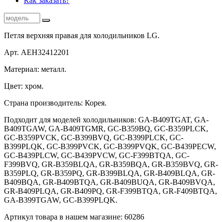
Как заказать?
Петля верхняя правая для холодильников LG.
Арт. AEH32412201
Материал: металл.
Цвет: хром.
Страна производитель: Корея.
Подходит для моделей холодильников: GA-B409TGAT, GA-
B409TGAW, GA-B409TGMR, GC-B359BQ, GC-B359PLCK,
GC-B359PVCK, GC-B399BVQ, GC-B399PLCK, GC-
B399PLQK, GC-B399PVCK, GC-B399PVQK, GC-B439PECW,
GC-B439PLCW, GC-B439PVCW, GC-F399BTQA, GC-
F399BVQ, GR-B359BLQA, GR-B359BQA, GR-B359BVQ, GR-
B359PLQ, GR-B359PQ, GR-B399BLQA, GR-B409BLQA, GR-
B409BQA, GR-B409BTQA, GR-B409BUQA, GR-B409BVQA,
GR-B409PLQA, GR-B409PQ, GR-F399BTQA, GR-F409BTQA,
GA-B399TGAW, GC-B399PLQK.
Артикул товара в нашем магазине: 60286