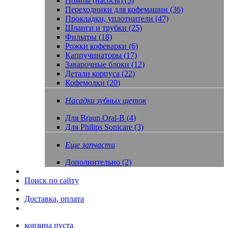
Помпы (насосы) (5)
Переходники для кофемашин (36)
Прокладки, уплотнители (47)
Шланги и трубки (25)
Фильтры (18)
Рожки кофеварки (6)
Каппучинаторы (17)
Заварочные блоки (12)
Детали корпуса (22)
Кофемолки (20)
Насадки зубных щеток
Для Braun Oral-B (4)
Для Philips Sonicare (3)
Еще запчасти
Дополнительно (2)
Поиск по сайту
Доставка, оплата
корзина пуста