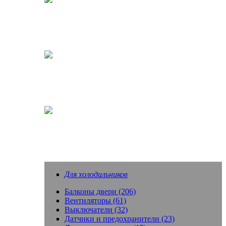
Кофеварки, кофемашины
Насадки зубных щеток
Еще запчасти
Для холодильников
Балконы двери (206)
Вентиляторы (61)
Выключатели (32)
Датчики и предохранители (23)