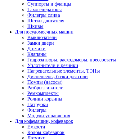
Суппорты и фланцы
Тахогенераторы
Фильтры слива
Щетки двигателя
Шкивы
Для посудомоечных машин
Выключатели
Замки двери
Датчики
Клапаны
Гидрозатворы, расходомеры, прессостаты
Уплотнители и резинки
Нагревательные элементы, ТЭНы
Диспенсеры, бачки для соли
Помпы (насосы)
Разбрызгиватели
Ремкомплекты
Ролики корзины
Патрубки
Фильтры
Модули управления
Для кофемашин, кофеварок
Емкости
Колбы кофеварок
Датчики