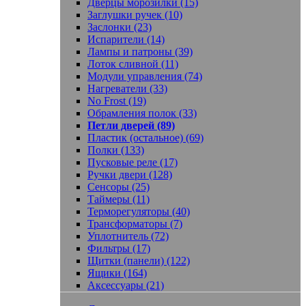
Дверцы морозилки (15)
Заглушки ручек (10)
Заслонки (23)
Испарители (14)
Лампы и патроны (39)
Лоток сливной (11)
Модули управления (74)
Нагреватели (33)
No Frost (19)
Обрамления полок (33)
Петли дверей (89)
Пластик (остальное) (69)
Полки (133)
Пусковые реле (17)
Ручки двери (128)
Сенсоры (25)
Таймеры (11)
Терморегуляторы (40)
Трансформаторы (7)
Уплотнитель (72)
Фильтры (17)
Щитки (панели) (122)
Ящики (164)
Аксессуары (21)