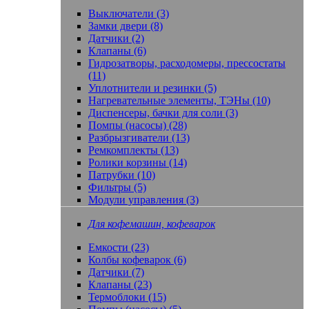
Выключатели (3)
Замки двери (8)
Датчики (2)
Клапаны (6)
Гидрозатворы, расходомеры, прессостаты
(11)
Уплотнители и резинки (5)
Нагревательные элементы, ТЭНы (10)
Диспенсеры, бачки для соли (3)
Помпы (насосы) (28)
Разбрызгиватели (13)
Ремкомплекты (13)
Ролики корзины (14)
Патрубки (10)
Фильтры (5)
Модули управления (3)
Для кофемашин, кофеварок
Емкости (23)
Колбы кофеварок (6)
Датчики (7)
Клапаны (23)
Термоблоки (15)