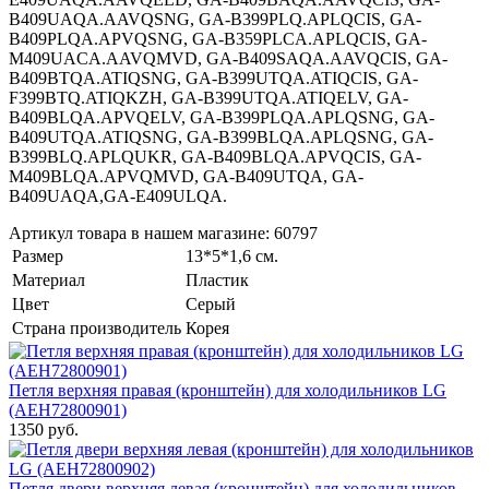
B409UAQA.AAVQSNG, GA-B399PLQ.APLQCIS, GA-
B409PLQA.APVQSNG, GA-B359PLCA.APLQCIS, GA-
M409UACA.AAVQMVD, GA-B409SAQA.AAVQCIS, GA-
B409BTQA.ATIQSNG, GA-B399UTQA.ATIQCIS, GA-
F399BTQ.ATIQKZH, GA-B399UTQA.ATIQELV, GA-
B409BLQA.APVQELV, GA-B399PLQA.APLQSNG, GA-
B409UTQA.ATIQSNG, GA-B399BLQA.APLQSNG, GA-
B399BLQ.APLQUKR, GA-B409BLQA.APVQCIS, GA-
M409BLQA.APVQMVD, GA-B409UTQA, GA-
B409UAQA,GA-E409ULQA.
Артикул товара в нашем магазине: 60797
Размер
13*5*1,6 см.
Материал
Пластик
Цвет
Серый
Страна производитель
Корея
Петля верхняя правая (кронштейн) для холодильников LG
(AEH72800901)
1350 руб.
Петля двери верхняя левая (кронштейн) для холодильников