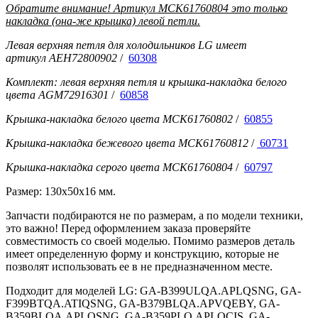
Обратите внимание! Артикул MCK61760804 это только
накладка (она-же крышка) левой петли.
Левая верхняя петля для холодильников LG имеет
артикул AEH72800902
/
60308
Комплект: левая верхняя петля и крышка-накладка белого
цвета AGM72916301
/
60858
Крышка-накладка белого цвета MCK61760802
/
60855
Крышка-накладка бежевого цвета MCK61760812
/
60731
Крышка-накладка серого цвета MCK61760804
/
60797
Размер: 130x50x16 мм.
Запчасти подбираются не по размерам, а по модели техники,
это важно! Перед оформлением заказа проверяйте
совместимость со своей моделью. Помимо размеров деталь
имеет определенную форму и конструкцию, которые не
позволят использовать ее в не предназначенном месте.
Подходит для моделей LG: GA-B399ULQA.APLQSNG, GA-
F399BTQA.ATIQSNG, GA-B379BLQA.APVQEBY, GA-
B359BLQA.APLQSNG, GA-B359PLQ.APLQCIS, GA-