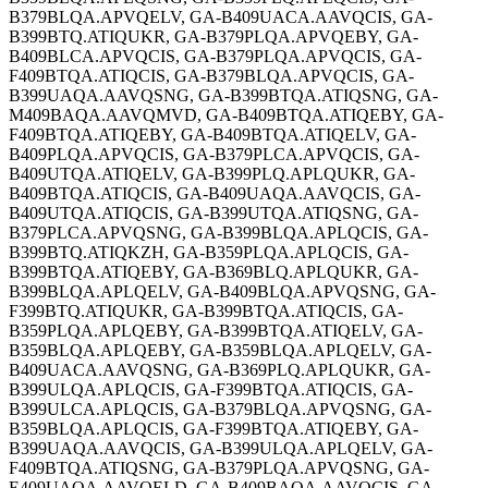
B379BLQA.APVQELV, GA-B409UACA.AAVQCIS, GA-
B399BTQ.ATIQUKR, GA-B379PLQA.APVQEBY, GA-
B409BLCA.APVQCIS, GA-B379PLQA.APVQCIS, GA-
F409BTQA.ATIQCIS, GA-B379BLQA.APVQCIS, GA-
B399UAQA.AAVQSNG, GA-B399BTQA.ATIQSNG, GA-
M409BAQA.AAVQMVD, GA-B409BTQA.ATIQEBY, GA-
F409BTQA.ATIQEBY, GA-B409BTQA.ATIQELV, GA-
B409PLQA.APVQCIS, GA-B379PLCA.APVQCIS, GA-
B409UTQA.ATIQELV, GA-B399PLQ.APLQUKR, GA-
B409BTQA.ATIQCIS, GA-B409UAQA.AAVQCIS, GA-
B409UTQA.ATIQCIS, GA-B399UTQA.ATIQSNG, GA-
B379PLCA.APVQSNG, GA-B399BLQA.APLQCIS, GA-
B399BTQ.ATIQKZH, GA-B359PLQA.APLQCIS, GA-
B399BTQA.ATIQEBY, GA-B369BLQ.APLQUKR, GA-
B399BLQA.APLQELV, GA-B409BLQA.APVQSNG, GA-
F399BTQ.ATIQUKR, GA-B399BTQA.ATIQCIS, GA-
B359PLQA.APLQEBY, GA-B399BTQA.ATIQELV, GA-
B359BLQA.APLQEBY, GA-B359BLQA.APLQELV, GA-
B409UACA.AAVQSNG, GA-B369PLQ.APLQUKR, GA-
B399ULQA.APLQCIS, GA-F399BTQA.ATIQCIS, GA-
B399ULCA.APLQCIS, GA-B379BLQA.APVQSNG, GA-
B359BLQA.APLQCIS, GA-F399BTQA.ATIQEBY, GA-
B399UAQA.AAVQCIS, GA-B399ULQA.APLQELV, GA-
F409BTQA.ATIQSNG, GA-B379PLQA.APVQSNG, GA-
E409UAQA.AAVQELD, GA-B409BAQA.AAVQCIS, GA-