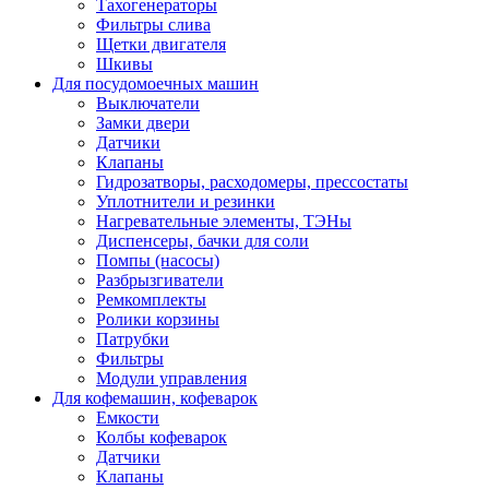
Тахогенераторы
Фильтры слива
Щетки двигателя
Шкивы
Для посудомоечных машин
Выключатели
Замки двери
Датчики
Клапаны
Гидрозатворы, расходомеры, прессостаты
Уплотнители и резинки
Нагревательные элементы, ТЭНы
Диспенсеры, бачки для соли
Помпы (насосы)
Разбрызгиватели
Ремкомплекты
Ролики корзины
Патрубки
Фильтры
Модули управления
Для кофемашин, кофеварок
Емкости
Колбы кофеварок
Датчики
Клапаны