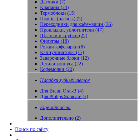
Датчики (7)
Клапаны (23)
Термоблоки (15)
Помпы (насосы) (5)
Переходники для кофемашин (36)
Прокладки, уплотнители (47)
Шланги и трубки (25)
Фильтры (18)
Рожки кофеварки (6)
Каппучинаторы (17)
Заварочные блоки (12)
Детали корпуса (22)
Кофемолки (20)
Насадки зубных щеток
Для Braun Oral-B (4)
Для Philips Sonicare (3)
Еще запчасти
Дополнительно (2)
Поиск по сайту