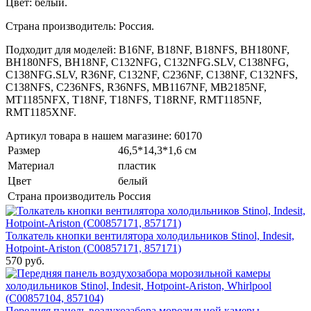
Цвет: белый.
Страна производитель: Россия.
Подходит для моделей: B16NF, B18NF, B18NFS, BH180NF,
BH180NFS, BH18NF, C132NFG, C132NFG.SLV, C138NFG,
C138NFG.SLV, R36NF, C132NF, C236NF, C138NF, C132NFS,
C138NFS, C236NFS, R36NFS, MB1167NF, MB2185NF,
MT1185NFX, T18NF, T18NFS, T18RNF, RMT1185NF,
RMT1185XNF.
Артикул товара в нашем магазине: 60170
Размер
46,5*14,3*1,6 см
Материал
пластик
Цвет
белый
Страна производитель
Россия
Толкатель кнопки вентилятора холодильников Stinol, Indesit,
Hotpoint-Ariston (С00857171, 857171)
570 руб.
Передняя панель воздухозабора морозильной камеры