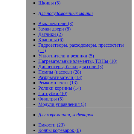
Шкивы (5)
Для посудомоечных машин
Выключатели (3)
Замки двери (8)
Датчики (2)
Клапаны (6)
Гидрозатворы, расходомеры, прессостаты
(11)
Уплотнители и резинки (5)
Нагревательные элементы, ТЭНы (10)
Диспенсеры, бачки для соли (3)
Помпы (насосы) (28)
Разбрызгиватели (13)
Ремкомплекты (13)
Ролики корзины (14)
Патрубки (10)
Фильтры (5)
Модули управления (3)
Для кофемашин, кофеварок
Емкости (23)
Колбы кофеварок (6)