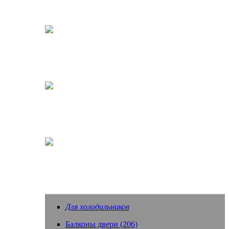
Кофеварки, кофемашины
Насадки зубных щеток
Еще запчасти
Для холодильников
Балконы двери (206)