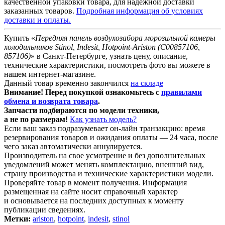
качественной упаковки товара, для надежной доставки
заказанных товаров.
Подробная информация об условиях
доставки и оплаты.
Купить «
Передняя панель воздухозабора морозильной камеры
холодильников Stinol, Indesit, Hotpoint-Ariston (C00857106,
857106)
» в Санкт-Петербурге, узнать цену, описание,
технические характеристики, посмотреть фото вы можете в
нашем интернет-магазине.
Данный товар временно закончился
на складе
Внимание! Перед покупкой ознакомьтесь с
правилами
обмена и возврата товара
.
Запчасти подбираются
по модели техники
,
а не по размерам!
Как узнать модель?
Если ваш заказ подразумевает он-лайн транзакцию: время
резервирования товаров и ожидания оплаты — 24 часа, после
чего заказ автоматически аннулируется.
Производитель на свое усмотрение и без дополнительных
уведомлений может менять комплектацию, внешний вид,
страну производства и технические характеристики модели.
Проверяйте товар в момент получения. Информация
размещенная на сайте носит справочный характер
и основывается на последних доступных к моменту
публикации сведениях.
Метки:
ariston
,
hotpoint
,
indesit
,
stinol