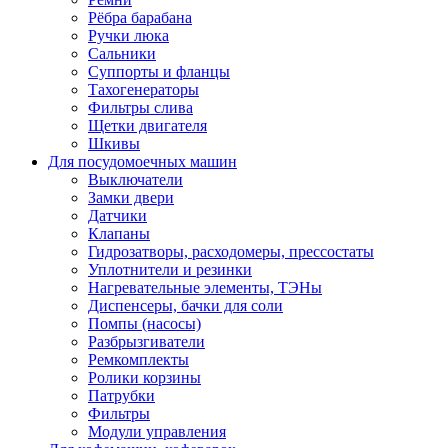
Рёбра барабана
Ручки люка
Сальники
Суппорты и фланцы
Тахогенераторы
Фильтры слива
Щетки двигателя
Шкивы
Для посудомоечных машин
Выключатели
Замки двери
Датчики
Клапаны
Гидрозатворы, расходомеры, прессостаты
Уплотнители и резинки
Нагревательные элементы, ТЭНы
Диспенсеры, бачки для соли
Помпы (насосы)
Разбрызгиватели
Ремкомплекты
Ролики корзины
Патрубки
Фильтры
Модули управления