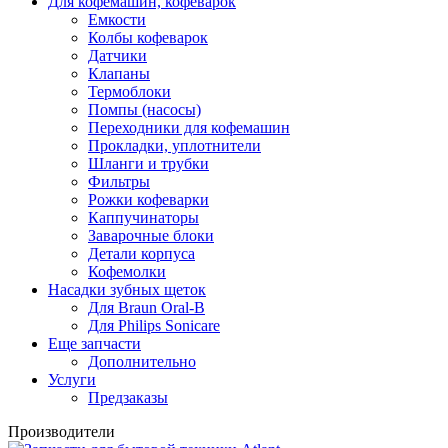
Для кофемашин, кофеварок
Емкости
Колбы кофеварок
Датчики
Клапаны
Термоблоки
Помпы (насосы)
Переходники для кофемашин
Прокладки, уплотнители
Шланги и трубки
Фильтры
Рожки кофеварки
Каппучинаторы
Заварочные блоки
Детали корпуса
Кофемолки
Насадки зубных щеток
Для Braun Oral-B
Для Philips Sonicare
Еще запчасти
Дополнительно
Услуги
Предзаказы
Производители