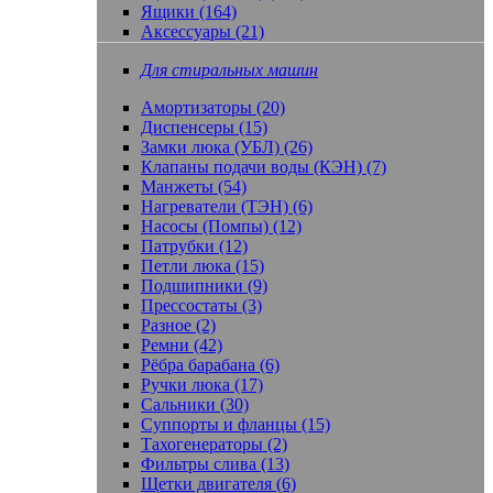
Ящики (164)
Аксессуары (21)
Для стиральных машин
Амортизаторы (20)
Диспенсеры (15)
Замки люка (УБЛ) (26)
Клапаны подачи воды (КЭН) (7)
Манжеты (54)
Нагреватели (ТЭН) (6)
Насосы (Помпы) (12)
Патрубки (12)
Петли люка (15)
Подшипники (9)
Прессостаты (3)
Разное (2)
Ремни (42)
Рёбра барабана (6)
Ручки люка (17)
Сальники (30)
Суппорты и фланцы (15)
Тахогенераторы (2)
Фильтры слива (13)
Щетки двигателя (6)