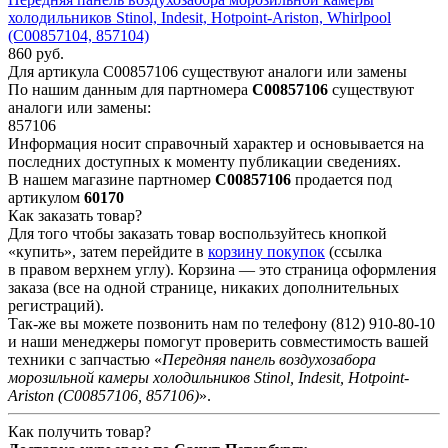
холодильников Stinol, Indesit, Hotpoint-Ariston, Whirlpool
(C00857104, 857104)
860 руб.
Для артикула C00857106 существуют аналоги или замены
По нашим данным для партномера
C00857106
существуют
аналоги или замены:
857106
Информация носит справочный характер и основывается на
последних доступных к моменту публикации сведениях.
В нашем магазине партномер
C00857106
продается под
артикулом
60170
Как заказать товар?
Для того чтобы заказать товар воспользуйтесь кнопкой
«купить», затем перейдите в
корзину покупок
(ссылка
в правом верхнем углу). Корзина — это страница оформления
заказа (все на одной странице, никаких дополнительных
регистраций).
Так-же вы можете позвонить нам по телефону
(812) 910-80-10
и наши менеджеры помогут проверить совместимость вашей
техники с запчастью «
Передняя панель воздухозабора
морозильной камеры холодильников Stinol, Indesit, Hotpoint-
Ariston (C00857106, 857106)
».
Как получить товар?