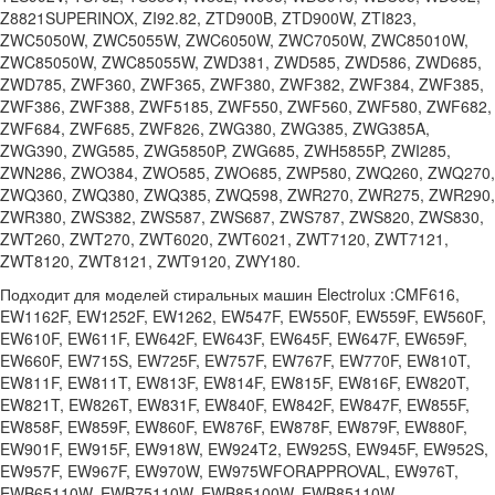
Z8821SUPERINOX, ZI92.82, ZTD900B, ZTD900W, ZTI823,
ZWC5050W, ZWC5055W, ZWC6050W, ZWC7050W, ZWC85010W,
ZWC85050W, ZWC85055W, ZWD381, ZWD585, ZWD586, ZWD685,
ZWD785, ZWF360, ZWF365, ZWF380, ZWF382, ZWF384, ZWF385,
ZWF386, ZWF388, ZWF5185, ZWF550, ZWF560, ZWF580, ZWF682,
ZWF684, ZWF685, ZWF826, ZWG380, ZWG385, ZWG385A,
ZWG390, ZWG585, ZWG5850P, ZWG685, ZWH5855P, ZWI285,
ZWN286, ZWO384, ZWO585, ZWO685, ZWP580, ZWQ260, ZWQ270,
ZWQ360, ZWQ380, ZWQ385, ZWQ598, ZWR270, ZWR275, ZWR290,
ZWR380, ZWS382, ZWS587, ZWS687, ZWS787, ZWS820, ZWS830,
ZWT260, ZWT270, ZWT6020, ZWT6021, ZWT7120, ZWT7121,
ZWT8120, ZWT8121, ZWT9120, ZWY180.
Подходит для моделей стиральных машин Electrolux :CMF616,
EW1162F, EW1252F, EW1262, EW547F, EW550F, EW559F, EW560F,
EW610F, EW611F, EW642F, EW643F, EW645F, EW647F, EW659F,
EW660F, EW715S, EW725F, EW757F, EW767F, EW770F, EW810T,
EW811F, EW811T, EW813F, EW814F, EW815F, EW816F, EW820T,
EW821T, EW826T, EW831F, EW840F, EW842F, EW847F, EW855F,
EW858F, EW859F, EW860F, EW876F, EW878F, EW879F, EW880F,
EW901F, EW915F, EW918W, EW924T2, EW925S, EW945F, EW952S,
EW957F, EW967F, EW970W, EW975WFORAPPROVAL, EW976T,
EWB65110W, EWB75110W, EWB85100W, EWB85110W,