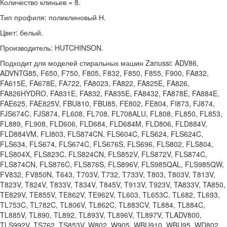
Количество клиньев = 8.
Тип профиля: поликлиновый Н.
Цвет: белый.
Производитель: HUTCHINSON.
Подходит для моделей стиральных машин Zanussi: ADV86,
ADVNTG85, F650, F750, F805, F832, F850, F855, F900, FA832,
FA615E, FA678E, FA722, FA8023, FA822, FA825E, FA826,
FA826HYDRO, FA831E, FA832, FA835E, FA8432, FA878E, FA884E,
FAE625, FAE825V, FBU810, FBU85, FE802, FE804, FI873, FJ874,
FJS674C, FJS874, FL608, FL708, FL708ALU, FL808, FL850, FL853,
FL889, FL908, FLD606, FLD684, FLD684M, FLD806, FLD884V,
FLD884VM, FLI803, FLS874CN, FLS604C, FLS624, FLS624C,
FLS634, FLS674, FLS674C, FLS676S, FLS696, FLS802, FLS804,
FLS804X, FLS823C, FLS824CN, FLS852V, FLS872V, FLS874C,
FLS874CN, FLS876C, FLS876S, FLS896V, FLS985QAL, FLS985QW,
FV832, FV850N, T643, T703V, T732, T733V, T803, T803V, T813V,
T823V, T824V, T833V, T834V, T845V, T913V, T923V, TA833V, TA850,
TE829V, TE855V, TE862V, TE962V, TL603, TL653C, TL682, TL693,
TL753C, TL782C, TL806V, TL862C, TL883CV, TL884, TL884C,
TL885V, TL890, TL892, TL893V, TL896V, TL897V, TLADV800,
TLS992V, TS762, TS853V, W802, W905, WBU910, WBU95, WD802,