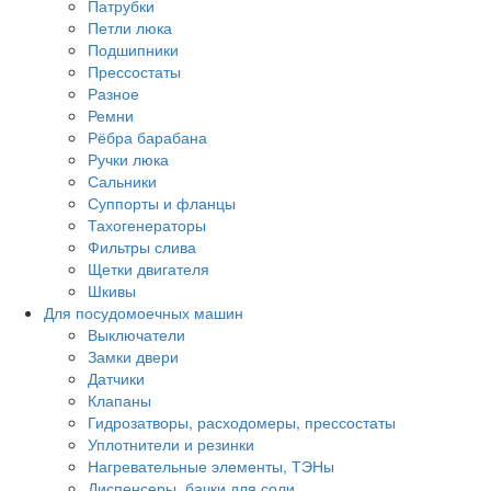
Патрубки
Петли люка
Подшипники
Прессостаты
Разное
Ремни
Рёбра барабана
Ручки люка
Сальники
Суппорты и фланцы
Тахогенераторы
Фильтры слива
Щетки двигателя
Шкивы
Для посудомоечных машин
Выключатели
Замки двери
Датчики
Клапаны
Гидрозатворы, расходомеры, прессостаты
Уплотнители и резинки
Нагревательные элементы, ТЭНы
Диспенсеры, бачки для соли