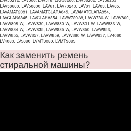
LAV50212, LAV506, LAV518, LAV58200, LAV58202, LAV58203,
LAV58600, LAV58800, LAV61, LAV70240, LAV81, LAV83, LAV85,
LAVAMAT2081, LAVAMATCLARA845, LAVAMATCLARA854,
LAVCLARA845, LAVCLARA854, LAVW720-W, LAVW730-W, LAVW800,
LAVW808-W, LAVW830, LAVW830-W, LAVW831-W, LAVW833-W,
LAVW834-W, LAVW835, LAVW835-W, LAVW850, LAVW853,
LAVW855, LAVW857, LAVW859, LAVW880-W, LAVW937, LV4060,
LV4080, LV5080, LVMT3080, LVMT3085.
Как заменить ремень
стиральной машины?