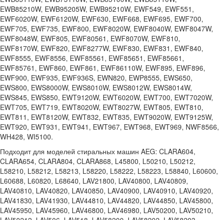
EWB85210W, EWB95205W, EWB95210W, EWF549, EWF551,
EWF6020W, EWF6120W, EWF630, EWF668, EWF695, EWF700,
EWF705, EWF735, EWF800, EWF8020W, EWF8040W, EWF8047W,
EWF8048W, EWF805, EWF80561, EWF8070W, EWF810,
EWF8170W, EWF820, EWF8277W, EWF830, EWF831, EWF840,
EWF8555, EWF8556, EWF85561, EWF85651, EWF85661,
EWF85761, EWF860, EWF861, EWF86110W, EWF895, EWF896,
EWF900, EWF935, EWF936S, EWN820, EWP8555, EWS650,
EWS800, EWS8000W, EWS8010W, EWS8012W, EWS8014W,
EWS845, EWS850, EWT9120W, EWT6020W, EWT700, EWT7020W,
EWT705, EWT719, EWT8020W, EWT8027W, EWT805, EWT810,
EWT811, EWT8120W, EWT832, EWT835, EWT9020W, EWT9125W,
EWT920, EWT931, EWT941, EWT967, EWT968, EWT969, NWF8566,
WH428, WI5100.
Подходит для моделей стиральных машин AEG: CLARA604,
CLARA654, CLARA804, CLARA868, L45800, L50210, L50212,
L58210, L58212, L58213, L58220, L58222, L58223, L58840, L60600,
L60688, L60820, L68640, LAV21800, LAV40800, LAV40809,
LAV40810, LAV40820, LAV40850, LAV40900, LAV40910, LAV40920,
LAV41830, LAV41930, LAV44810, LAV44820, LAV44850, LAV45800,
LAV45950, LAV45960, LAV46800, LAV46980, LAV50200, LAV50210,