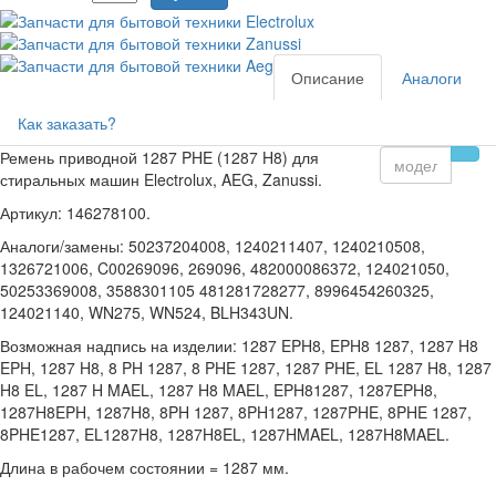
Описание
Аналоги
Как заказать?
Ремень приводной 1287 PHE (1287 H8) для
стиральных машин Electrolux, AEG, Zanussi.
Артикул: 146278100.
Аналоги/замены: 50237204008, 1240211407, 1240210508,
1326721006, C00269096, 269096, 482000086372, 124021050,
50253369008, 3588301105 481281728277, 8996454260325,
124021140, WN275, WN524, BLH343UN.
Возможная надпись на изделии: 1287 EPH8, EPH8 1287, 1287 H8
EPH, 1287 H8, 8 PH 1287, 8 PHE 1287, 1287 PHE, EL 1287 H8, 1287
H8 EL, 1287 H MAEL, 1287 H8 MAEL, EPH81287, 1287EPH8,
1287H8EPH, 1287H8, 8PH 1287, 8PH1287, 1287PHE, 8PHE 1287,
8PHE1287, EL1287H8, 1287H8EL, 1287HMAEL, 1287H8MAEL.
Длина в рабочем состоянии = 1287 мм.