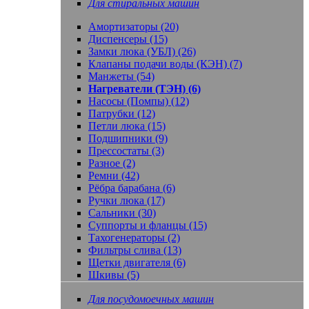
Для стиральных машин
Амортизаторы (20)
Диспенсеры (15)
Замки люка (УБЛ) (26)
Клапаны подачи воды (КЭН) (7)
Манжеты (54)
Нагреватели (ТЭН) (6)
Насосы (Помпы) (12)
Патрубки (12)
Петли люка (15)
Подшипники (9)
Прессостаты (3)
Разное (2)
Ремни (42)
Рёбра барабана (6)
Ручки люка (17)
Сальники (30)
Суппорты и фланцы (15)
Тахогенераторы (2)
Фильтры слива (13)
Щетки двигателя (6)
Шкивы (5)
Для посудомоечных машин