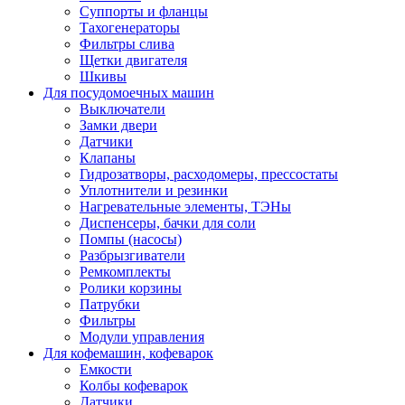
Суппорты и фланцы
Тахогенераторы
Фильтры слива
Щетки двигателя
Шкивы
Для посудомоечных машин
Выключатели
Замки двери
Датчики
Клапаны
Гидрозатворы, расходомеры, прессостаты
Уплотнители и резинки
Нагревательные элементы, ТЭНы
Диспенсеры, бачки для соли
Помпы (насосы)
Разбрызгиватели
Ремкомплекты
Ролики корзины
Патрубки
Фильтры
Модули управления
Для кофемашин, кофеварок
Емкости
Колбы кофеварок
Датчики