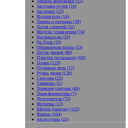
Дверцы морозилки (15)
Заглушки ручек (10)
Заслонки (23)
Испарители (14)
Лампы и патроны (39)
Лоток сливной (11)
Модули управления (74)
Нагреватели (33)
No Frost (19)
Обрамления полок (33)
Петли дверей (89)
Пластик (остальное) (69)
Полки (133)
Пусковые реле (17)
Ручки двери (128)
Сенсоры (25)
Таймеры (11)
Терморегуляторы (40)
Трансформаторы (7)
Уплотнитель (72)
Фильтры (17)
Щитки (панели) (122)
Ящики (164)
Аксессуары (21)