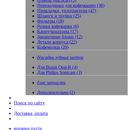
Помпы (насосы) (5)
Переходники для кофемашин (36)
Прокладки, уплотнители (47)
Шланги и трубки (25)
Фильтры (18)
Рожки кофеварки (6)
Каппучинаторы (17)
Заварочные блоки (12)
Детали корпуса (22)
Кофемолки (20)
Насадки зубных щеток
Для Braun Oral-B (4)
Для Philips Sonicare (3)
Еще запчасти
Дополнительно (2)
Поиск по сайту
Доставка, оплата
корзина пуста