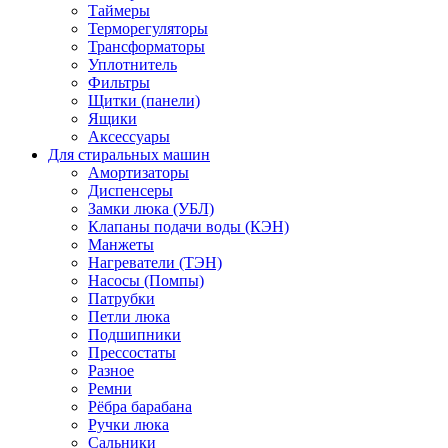
Таймеры
Терморегуляторы
Трансформаторы
Уплотнитель
Фильтры
Щитки (панели)
Ящики
Аксессуары
Для стиральных машин
Амортизаторы
Диспенсеры
Замки люка (УБЛ)
Клапаны подачи воды (КЭН)
Манжеты
Нагреватели (ТЭН)
Насосы (Помпы)
Патрубки
Петли люка
Подшипники
Прессостаты
Разное
Ремни
Рёбра барабана
Ручки люка
Сальники