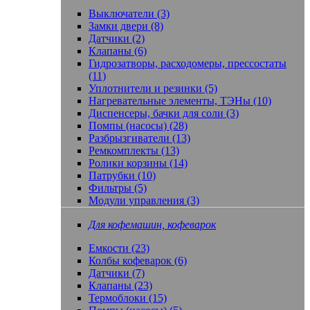
Выключатели (3)
Замки двери (8)
Датчики (2)
Клапаны (6)
Гидрозатворы, расходомеры, прессостаты
(11)
Уплотнители и резинки (5)
Нагревательные элементы, ТЭНы (10)
Диспенсеры, бачки для соли (3)
Помпы (насосы) (28)
Разбрызгиватели (13)
Ремкомплекты (13)
Ролики корзины (14)
Патрубки (10)
Фильтры (5)
Модули управления (3)
Для кофемашин, кофеварок
Емкости (23)
Колбы кофеварок (6)
Датчики (7)
Клапаны (23)
Термоблоки (15)