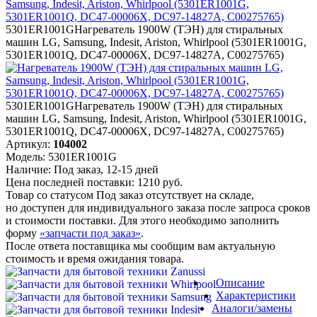
5301ER1001G
Нагреватель 1900W (ТЭН) для стиральных
машин LG, Samsung, Indesit, Ariston, Whirlpool (5301ER1001G,
5301ER1001Q, DC47-00006X, DC97-14827A, C00275765)
5301ER1001G
Нагреватель 1900W (ТЭН) для стиральных
машин LG, Samsung, Indesit, Ariston, Whirlpool (5301ER1001G,
5301ER1001Q, DC47-00006X, DC97-14827A, C00275765)
Артикул:
104002
Модель:
5301ER1001G
Наличие:
Под заказ, 12-15 дней
Цена последней поставки:
1210
руб.
Товар со статусом
Под заказ
отсутствует на складе,
но доступен для индивидуального заказа после запроса сроков
и стоимости поставки. Для этого необходимо заполнить
форму
«запчасти под заказ»
.
После ответа поставщика мы сообщим вам актуальную
стоимость и время ожидания товара.
Описание
Характеристики
Аналоги
/замены