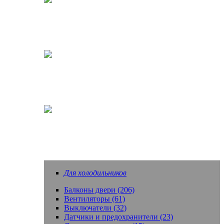
Кофеварки, кофемашины
Насадки зубных щеток
Еще запчасти
Для холодильников
Балконы двери (206)
Вентиляторы (61)
Выключатели (32)
Датчики и предохранители (23)