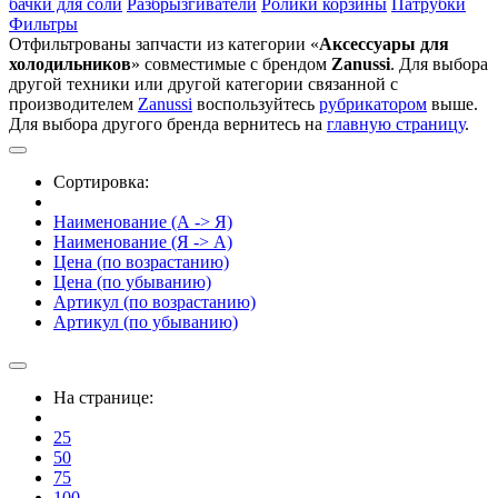
бачки для соли
Разбрызгиватели
Ролики корзины
Патрубки
Фильтры
Отфильтрованы запчасти из категории «
Аксессуары для
холодильников
» совместимые с брендом
Zanussi
. Для выбора
другой техники или другой категории связанной с
производителем
Zanussi
воспользуйтесь
рубрикатором
выше.
Для выбора другого бренда вернитесь на
главную страницу
.
Сортировка:
Наименование (А -> Я)
Наименование (Я -> А)
Цена (по возрастанию)
Цена (по убыванию)
Артикул (по возрастанию)
Артикул (по убыванию)
На странице:
25
50
75
100