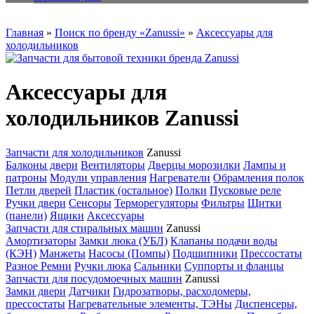
Главная
»
Поиск по бренду «Zanussi»
»
Аксессуары для
холодильников
Аксессуары для
холодильников Zanussi
Запчасти для холодильников
Zanussi
Балконы двери
Вентиляторы
Дверцы морозилки
Лампы и
патроны
Модули управления
Нагреватели
Обрамления полок
Петли дверей
Пластик (остальное)
Полки
Пусковые реле
Ручки двери
Сенсоры
Терморегуляторы
Фильтры
Щитки
(панели)
Ящики
Аксессуары
Запчасти для стиральных машин
Zanussi
Амортизаторы
Замки люка (УБЛ)
Клапаны подачи воды
(КЭН)
Манжеты
Насосы (Помпы)
Подшипники
Прессостаты
Разное
Ремни
Ручки люка
Сальники
Суппорты и фланцы
Запчасти для посудомоечных машин
Zanussi
Замки двери
Датчики
Гидрозатворы, расходомеры,
прессостаты
Нагревательные элементы, ТЭНы
Диспенсеры,